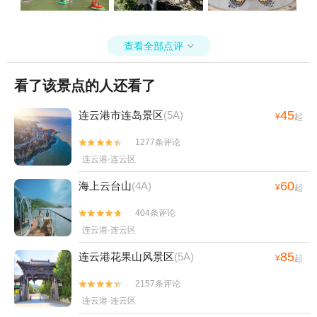
查看全部点评

看了该景点的人还看了
45
连云港市连岛景区
(5A)
¥
起
1277条评论


连云港·连云区
60
海上云台山
(4A)
¥
起
404条评论


连云港·连云区
85
连云港花果山风景区
(5A)
¥
起
2157条评论


连云港·连云区