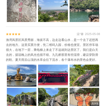
共9张
温*馨 2025-05-08


渔湾风景区风景秀丽，海拔不高，边走边看山水，是一个去了还想再
去的地方。这里买票方便，凭二维码入园，价格也便宜。景区停车场
很大，在地下一层，乘电梯上来走了不远就到达景区了。我们是白天
去的，据说晚上的风光也很不错。九孔桥那里有些湿滑，建议穿防滑
的鞋。夏天雨后山顶的水库会往下流水，各个瀑布水的景色会更好。
共9张