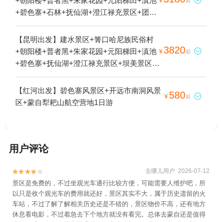
+朝阳楼+普者黑+朱家花园+元阳梯田+滇池

¥
起
+碧色寨+石林+抚仙湖+澄江禄充景区+团山
民居+建水小火车+多依树梯田+坝达景区+老
虎嘴梯田+海埂公园+海埂大坝+东风韵+建水
【昆明出发】建水景区+箐口哈尼族民俗村
十七孔桥+笔架山6日游
3820
+朝阳楼+普者黑+朱家花园+元阳梯田+滇池

¥
起
+碧色寨+抚仙湖+澄江禄充景区+坝美景区
+团山民居+建水小火车+多依树梯田+坝达景
区+老虎嘴梯田+海埂公园+海埂大坝+东风韵
【红河出发】碧色寨风景区+开远市南洞风景
580

¥
起
+建水十七孔桥+笔架山7日游
区+蒙自犁耙山航空营地1日游
用户评论
去哪儿用户 2026-07-12


景区是免费的，不过坐观光车通行比较方便，可能需要人维护吧，所
以只是收个观光车的费用就还好，景区其实不大，属于历史遗留的火
车站，不过了解了解相关历史还是不错的，景区物价不高，还有地方
休息看电影，不过着急去下个地方就没有看完。总体去蒙自还是值得