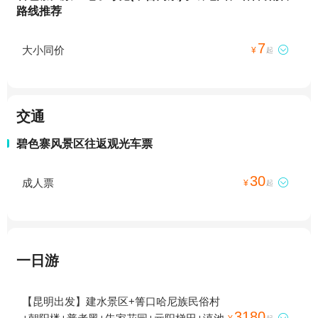
路线推荐
7
大小同价

¥
起
交通
碧色寨风景区往返观光车票
30
成人票

¥
起
一日游
【昆明出发】建水景区+箐口哈尼族民俗村
3180