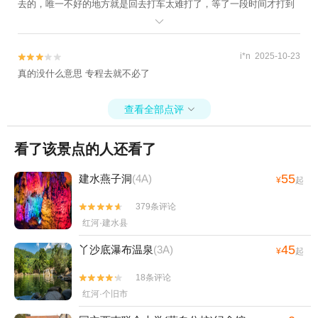
去的，唯一不好的地方就是回去打车太难打了，等了一段时间才打到
车，如果不是自驾交通不太方便。

i*n 2025-10-23


真的没什么意思 专程去就不必了
查看全部点评

看了该景点的人还看了
55
建水燕子洞
(4A)
¥
起
379条评论


红河·建水县
45
丫沙底瀑布温泉
(3A)
¥
起
18条评论


红河·个旧市