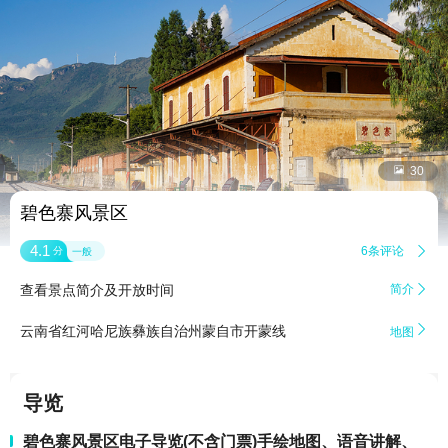


30
碧色寨风景区
4.1
6条评论

分
一般
查看景点简介及开放时间
简介


云南省红河哈尼族彝族自治州蒙自市开蒙线
地图
导览
碧色寨风景区电子导览(不含门票)手绘地图、语音讲解、