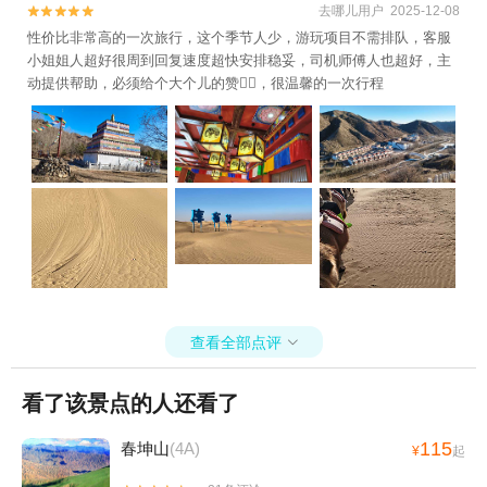
去哪儿用户 2025-12-08


性价比非常高的一次旅行，这个季节人少，游玩项目不需排队，客服
小姐姐人超好很周到回复速度超快安排稳妥，司机师傅人也超好，主
动提供帮助，必须给个大个儿的赞👍🏻，很温馨的一次行程
查看全部点评

看了该景点的人还看了
115
春坤山
(4A)
¥
起