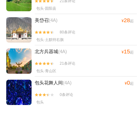
21条评论


包头·固阳县
28
美岱召
(4A)
¥
起
80条评论


包头·土默特右旗
15
北方兵器城
(4A)
¥
起
21条评论


包头·青山区
0
包头花舞人间
(4A)
¥
起
0条评论


包头
29
包头古城文化旅游区
¥
起
7条评论


包头·石拐区