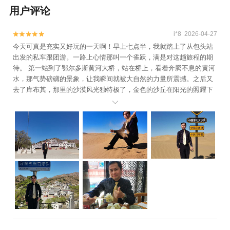
用户评论
i*8 2026-04-27


今天可真是充实又好玩的一天啊！早上七点半，我就踏上了从包头站
出发的私车跟团游。一路上心情那叫一个雀跃，满是对这趟旅程的期
待。 第一站到了鄂尔多斯黄河大桥，站在桥上，看着奔腾不息的黄河
水，那气势磅礴的景象，让我瞬间就被大自然的力量所震撼。之后又
去了库布其，那里的沙漠风光独特极了，金色的沙丘在阳光的照耀下
闪闪发光，我还体验了一把在沙漠里行走的感觉，一脚踩下去，沙子

软软的，特别有趣。 中午的时候，当然要尝尝当地的特色烧麦啦。咬
上一口，皮薄馅大，味道鲜美，那口感至今都让我回味无穷。下午又
去了五当召，这座古老的寺庙充满了历史的韵味，里面的建筑和佛像
都特别精美，仿佛能让人穿越到过去。