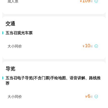
109
成人票

¥
起
交通
五当召观光车票
10
大小同价

¥
起
导览
五当召电子导览(不含门票)手绘地图、语音讲解、路线推
荐
6
大小同价

¥
起