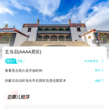


97
五当召(AAAA景区)
4.5
414条评论

分
不错
查看景点简介及开放时间
简介


内蒙古自治区包头市石拐区吉忽伦图苏木
地图