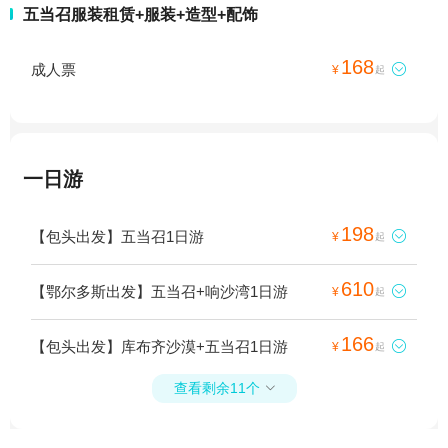
五当召服装租赁+服装+造型+配饰
168
成人票

¥
起
一日游
198
【包头出发】五当召1日游

¥
起
610
【鄂尔多斯出发】五当召+响沙湾1日游

¥
起
166
【包头出发】库布齐沙漠+五当召1日游

¥
起
查看剩余11个
