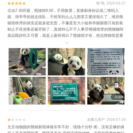
每*熊 2025-03-27


北动7:30开园，熊猫馆8:00，不用换票，直接刷身份证或二维码入
园，得早早的就去排队，不然等到么么儿那里又要排很久了，维持熊
猫馆秩序的保安还挺多挺负责，不像星安大小姐和华丽丽那只有奶爸
制止不良游客还被开除了，真就特么不干人事😓熊猫馆里的熊猫咖啡
菜品既好吃又可爱，就是上厕所得出了熊猫馆才有，然后熊猫馆是要
单独收门票的，即使分开收门票也依然很便宜辣，不知道是不是门票

过于便宜，导致么么儿他们的场地无法扩建，终身关在那么小的院子
里，还是很难受的哈🥲
共9张
去哪儿用户 2026-07-19


北京动物园的熊猫新馆体验非常不好，现场十分吵 闹，没有足够的保