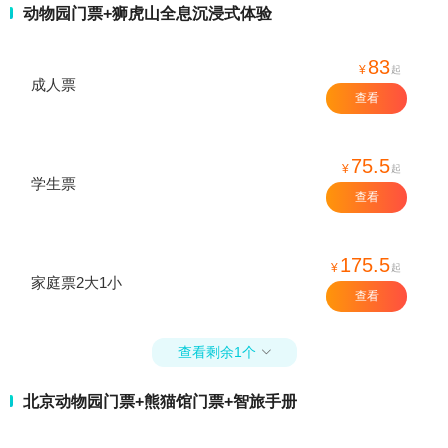
动物园门票+狮虎山全息沉浸式体验
83
¥
起
成人票
查看
75.5
¥
起
学生票
查看
175.5
¥
起
家庭票2大1小
查看
查看剩余1个

北京动物园门票+熊猫馆门票+智旅手册