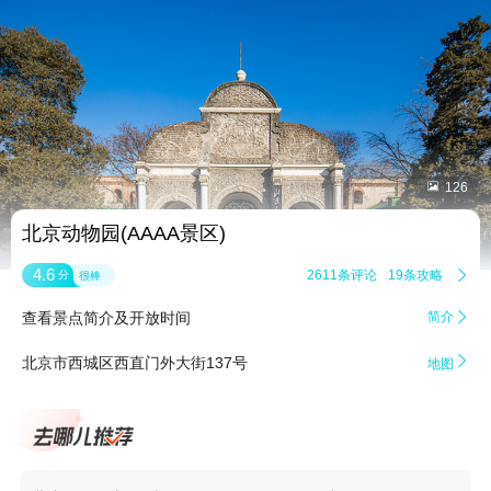


126
北京动物园(AAAA景区)
4.6
2611条评论
19条攻略

分
很棒
查看景点简介及开放时间
简介


北京市西城区西直门外大街137号
地图