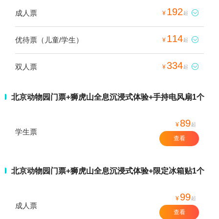
192
成人票

¥
起
114
优待票（儿童/学生）

¥
起
334
双人票

¥
起
北京动物园门票+狮虎山全息沉浸式体验+手持电风扇1个
89
¥
起
学生票
查看
北京动物园门票+狮虎山全息沉浸式体验+限定冰箱贴1个
99
¥
起
成人票
查看