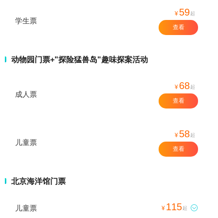
59
¥
起
学生票
查看
动物园门票+"探险猛兽岛"趣味探案活动
68
¥
起
成人票
查看
58
¥
起
儿童票
查看
北京海洋馆门票
115
儿童票

¥
起