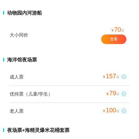
动物园内河游船
70
¥
起
大小同价
查看
海洋馆夜场票
157
成人票

¥
起
79
优待票（儿童/学生）

¥
起
100
老人票

¥
起
夜场票+海精灵爆米花桶套票