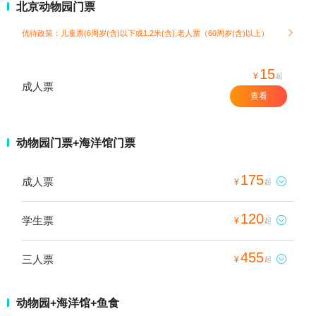
北京动物园门票
优待政策：儿童票(6周岁(含)以下或1.2米(含),老人票（60周岁(含)以上）

15
¥
起
成人票
查看
动物园门票+海洋馆门票
175
成人票

¥
起
120
学生票

¥
起
455
三人票

¥
起
动物园+海洋馆+鱼食