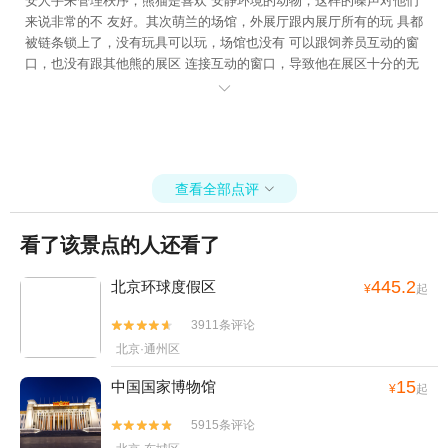
安人手来管理秩序，熊猫是喜欢 安静环境的动物，这样的噪声对他们
来说非常的不 友好。其次萌兰的场馆，外展厅跟内展厅所有的玩 具都
被链条锁上了，没有玩具可以玩，场馆也没有 可以跟饲养员互动的窗
口，也没有跟其他熊的展区 连接互动的窗口，导致他在展区十分的无
聊，精神 状态肉眼可见的不好，内舍门也不是自由打开，可 以让萌兰

自由回去睡觉的。感觉萌兰都快抑郁了。 再者，区别对待萌兰，萌兰
的内展厅玻璃都贴上磨 砂反光玻璃膜，导致观感体验非常差，看不清
展 区，希望园方领导能够听取游客意见，以熊为本， 开放玩具，增加
饲养员和熊猫互动的窗口，合理的 增加人手，管理现场游客秩序。
查看全部点评

看了该景点的人还看了
445.2
北京环球度假区
¥
起
3911条评论


北京·通州区
15
中国国家博物馆
¥
起
5915条评论

