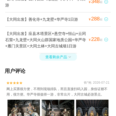
348

¥
起
游
288
【大同出发】善化寺+九龙壁+华严寺1日游

¥
起
【大同出发】应县木塔景区+悬空寺+恒山+云冈
228
石窟+九龙壁+大同火山群国家地质公园+华严寺

¥
起
+雁门关景区+大同土林+大同古城墙1日游
查看剩余产品

用户评论
铁*袍 2026-07-21


网上买票很方便，不用到现场排队，而且直接扫码入园，身份证都不
用，很方便。华严寺很值得一游，非常出片，大同古城必游景点。