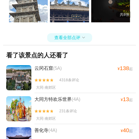
共8张
查看全部点评

看了该景点的人还看了
138
云冈石窟
(5A)
¥
起
4318条评论


大同·南郊区
13
大同方特欢乐世界
(4A)
¥
起
231条评论


大同·南郊区
40
善化寺
(4A)
¥
起