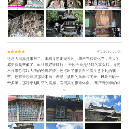
共9张
H*t 2026-05-04


这趟大同真是来对了。跟着导游走完云冈、华严寺和善化寺，最大的
感受就是来值了，而且最好请讲解。 云冈石窟是绝对的重头戏。导游
不只带你惊叹大佛的经典表情，还点出了很多自己看注意不到的细
节。还有音乐窟里那些来自古希腊、波斯的乐器和飞天。风吹日晒一
千多年，那种穿越时空的震撼，看图真的很难体会。 华严寺独特的坐
西朝东格局，导游一解释——契丹人崇拜太阳——就豁然开朗了。而

善化寺，这里的辽金巨构非常震撼，三圣殿的斜拱像盛开的花一样。
最惊喜的是大雄宝殿里的二十四诸天天王，表情生动得简直像活人。
最最重要的，大同古城夜景太美啦。 总之，大同的历史厚度需要引导
才能读懂。导游把建筑里的故事、塑像里的人物关系都讲活了。千年
前的工匠很厉害，能把石头和木头变成这样；今天的导游也很棒，能
把这些沉默的东西传递到我们心里。这一趟，真的很值。