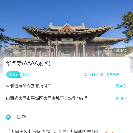


197
华严寺(AAAA景区)
4.8
1791条评论
5条攻略

分
很棒
查看景点简介及开放时间
简介


山西省大同市平城区大同古城下寺坡街459号
地图
一日游
【大同出发】云冈石窟+九龙壁+大同华严寺1日