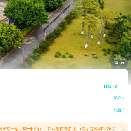

39
11条评论

简介


地图
闭馆），欢迎您前来参观。(提示有效期2026/7/4至2026/8/31)
