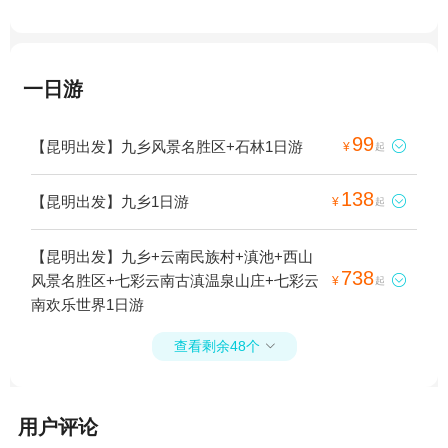
一日游
99
【昆明出发】九乡风景名胜区+石林1日游

¥
起
138
【昆明出发】九乡1日游

¥
起
【昆明出发】九乡+云南民族村+滇池+西山
738
风景名胜区+七彩云南古滇温泉山庄+七彩云

¥
起
南欢乐世界1日游
查看剩余48个

用户评论