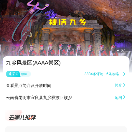


67
九乡风景区(AAAA景区)
4.7
8834条评论
6条攻略

分
很棒
查看景点简介及开放时间
简介


云南省昆明市宜良县九乡彝族回族乡
地图