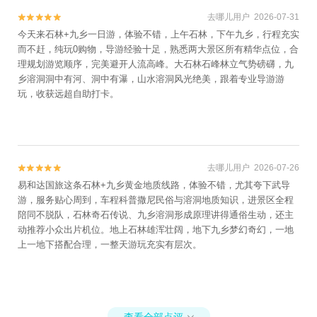
去哪儿用户 2026-07-31


今天来石林+九乡一日游，体验不错，上午石林，下午九乡，行程充实
而不赶，纯玩0购物，导游经验十足，熟悉两大景区所有精华点位，合
理规划游览顺序，完美避开人流高峰。大石林石峰林立气势磅礴，九
乡溶洞洞中有河、洞中有瀑，山水溶洞风光绝美，跟着专业导游游
玩，收获远超自助打卡。
去哪儿用户 2026-07-26


易和达国旅这条石林+九乡黄金地质线路，体验不错，尤其夸下武导
游，服务贴心周到，车程科普撒尼民俗与溶洞地质知识，进景区全程
陪同不脱队，石林奇石传说、九乡溶洞形成原理讲得通俗生动，还主
动推荐小众出片机位。地上石林雄浑壮阔，地下九乡梦幻奇幻，一地
上一地下搭配合理，一整天游玩充实有层次。