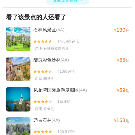
查看全部点评

看了该景点的人还看了
130
石林风景区
(5A)
¥
起
14714条评论


昆明·石林彝族自治县
65
陆良彩色沙林
(4A)
¥
起
413条评论


曲靖·陆良县
59
凤龙湾国际旅游度假区
(4A)
¥
起
1条评论


昆明·寻甸县
163
乃古石林
(4A)
¥
起
105条评论

