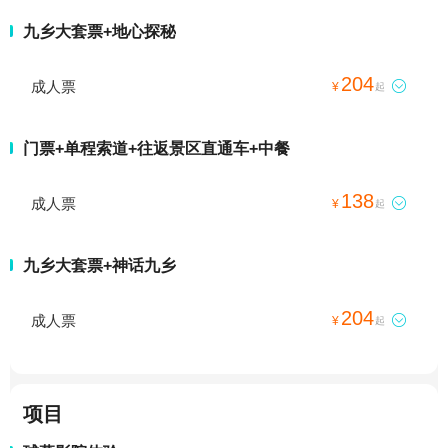
九乡大套票+地心探秘
204
成人票

¥
起
门票+单程索道+往返景区直通车+中餐
138
成人票

¥
起
九乡大套票+神话九乡
204
成人票

¥
起
项目