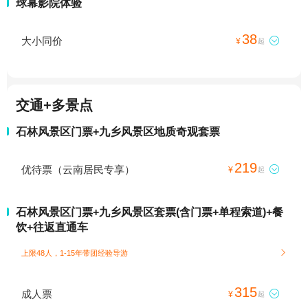
球幕影院体验
38
大小同价

¥
起
交通+多景点
石林风景区门票+九乡风景区地质奇观套票
219
优待票（云南居民专享）

¥
起
石林风景区门票+九乡风景区套票(含门票+单程索道)+餐
饮+往返直通车
上限48人，1-15年带团经验导游

315
成人票

¥
起