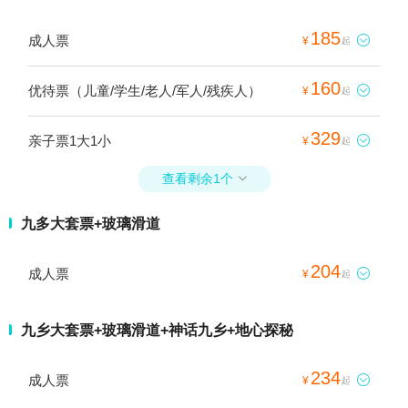
185
成人票

¥
起
160
优待票（儿童/学生/老人/军人/残疾人）

¥
起
329
亲子票1大1小

¥
起
查看剩余1个

九多大套票+玻璃滑道
204
成人票

¥
起
九乡大套票+玻璃滑道+神话九乡+地心探秘
234
成人票

¥
起