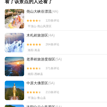
看了该景点的人还看了
尧山大峡谷漂流
(4A)
120条评论


平顶山·尧山风景区
木札岭旅游区
(4A)
264条评论


洛阳·嵩县
老界岭旅游度假区
(5A)
371条评论


南阳·西峡县
中原大佛景区
(5A)
213条评论


平顶山·鲁山县
洛阳白云山风景区
(5A)