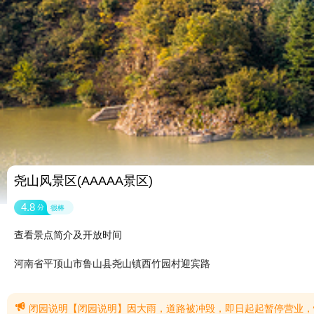
尧山风景区(AAAAA景区)
4.8
分
很棒
查看景点简介及开放时间
河南省平顶山市鲁山县尧山镇西竹园村迎宾路

闭园说明【闭园说明】因大雨，道路被冲毁，即日起起暂停营业，恢复时间