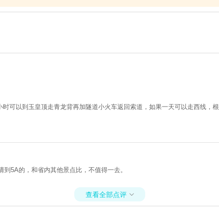
小时可以到玉皇顶走青龙背再加隧道小火车返回索道，如果一天可以走西线，根
请到5A的，和省内其他景点比，不值得一去。
查看全部点评
