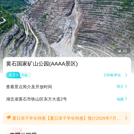


49
黄石国家矿山公园(AAAA景区)
4.3
239条评论

分
不错
查看景点简介及开放时间
简介


湖北省黄石市铁山区东方大道2号
地图

夏日亲子学生特惠【夏日亲子学生特惠】预计2026年7月16日到2026年8月15日，全国中小学生、全日制本科生(研究生除外)购买门票享受免景区首道大门票(团队除外)，具体优惠政策请以景区官方通知为准。(提示有效期2026/7/15至2026/8/15)
