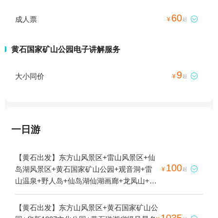
60
成人票

¥
起
黄石国家矿山公园电子讲解服务
9
大小同价

¥
起
一日游
【黄石出发】东方山风景区+雷山风景区+仙
100
岛湖风景区+黄石国家矿山公园+观音洞+雷

¥
起
山温泉+野人岛+仙岛湖仙湖画廊+龙凤山+天
空之城+枫林地心大峡谷+环线飞行(大冶龙凤
山滑翔伞基地)1日游
【黄石出发】东方山风景区+黄石国家矿山公
1035