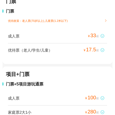
门票
门票
优待政策：老人票(70岁以上),儿童票(1.2米以下)

33
成人票

¥
起
17.5
优待票（老人/学生/儿童）

¥
起
项目+门票
门票+5项目游玩通票
100
成人票

¥
起
280
家庭票2大1小

¥
起