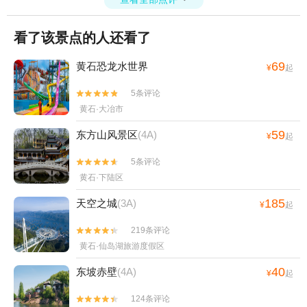
看了该景点的人还看了
69
黄石恐龙水世界
¥
起
5条评论


黄石·大冶市
59
东方山风景区
(4A)
¥
起
5条评论


黄石·下陆区
185
天空之城
(3A)
¥
起
219条评论


黄石·仙岛湖旅游度假区
40
东坡赤壁
(4A)
¥
起
124条评论

