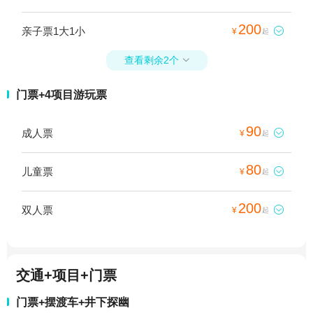
200
亲子票1大1小

¥
起
查看剩余2个

门票+4项目游玩票
90
成人票

¥
起
80
儿童票

¥
起
200
双人票

¥
起
交通+项目+门票
门票+摆渡车+井下探幽