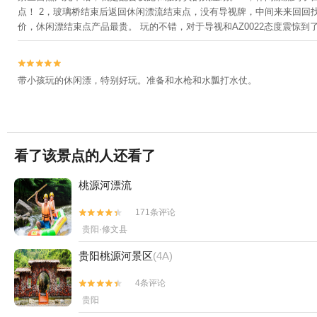
点！ 2，玻璃桥结束后返回休闲漂流结束点，没有导视牌，中间来来回回找
乐谷+自在野奢温泉私汤小院+恐龙小镇+十二背后·双河洞景区
价，休闲漂结束点产品最贵。 玩的不错，对于导视和AZ0022态度震惊到


带小孩玩的休闲漂，特别好玩。准备和水枪和水瓢打水仗。
看了该景点的人还看了
桃源河漂流
171条评论


贵阳·修文县
贵阳桃源河景区
(4A)
4条评论


贵阳