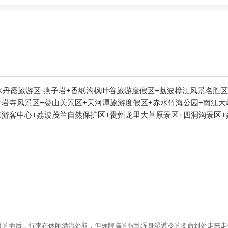
水丹霞旅游区·燕子岩+香纸沟枫叶谷旅游度假区+荔波樟江风景名胜区
青岩寺风景区+娄山关景区+天河潭旅游度假区+赤水竹海公园+南江大
水游客中心+荔波茂兰自然保护区+贵州龙里大草原景区+四洞沟景区
四渡赤水纪念馆+紫林山国际旅游度假区+瑶山古寨+茶海生态园+赤水
际旅游度假区+十二背后·清溪峡景区+荔波四季花海+时光贵州古镇+
区+红赤水+赤水凤凰花坞+大娄山滑雪场+中国天眼景区+羊昌花画小
实战演艺景区+巫山峡谷旅游景区+土城古镇+龙里水乡飞越丛林+荔
泉古城文化旅游景区+都匀秦汉影视城+东田都匀乐园+四洞仙境+朱
安桃花源记景区+天河潭艺术灯光展+赤水白云山国际旅游风景区+小七
二背后·地下河谷景区+茶海之心景区+赤水丹霞-已下线+荔波酷玩森
荔波古镇+贵阳桃源河景区+平塘风景区+贵州酒仙洞景区+平塘天硐+
潭茶海)+务川开心无动力乐园-已下线+贵州长征文化数字艺术馆(红飘
了目的地后，行李在休闲漂流处取，但标牌搞的很乱浑身湿透冷的要命到处走来