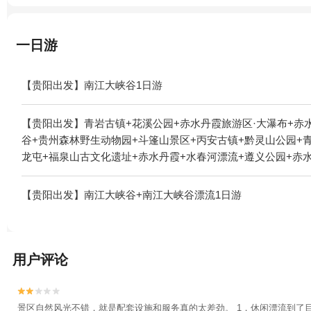
一日游
【贵阳出发】南江大峡谷1日游
【贵阳出发】青岩古镇+花溪公园+赤水丹霞旅游区·大瀑布+赤
谷+贵州森林野生动物园+斗篷山景区+丙安古镇+黔灵山公园+
龙屯+福泉山古文化遗址+赤水丹霞+水春河漂流+遵义公园+赤
区+贵阳欢乐世界+荔波联山湾+天下第一壶中国茶文化博览园+
天坑·极限酷玩公园+红果树+双门峡中国诗歌谷+贵州紫林山国
【贵阳出发】南江大峡谷+南江大峡谷漂流1日游
下线+卧龙谷漂流+十二背后-清溪河漂流+十二背后地下裂缝景
+水车坝水上乐园+中国天眼驿站+云山茶海露营地+娄山关大捷
塘天坑群景区+黔北娄山水上乐园+荔波车技坊+独山游乐园+福
坑·极限酷玩公园-已下线+杉木湖景区+太阳坪映山红景区+正
用户评论
下线+赤水印迹+务川仡佬之源景区+龙里水乡+青岩浪漫谷+十
+贵州乌江寨国际旅游度假区+路游憩·绿博园露营地+遵义古城+


河谷景区--已下线+天河潭旅游度假区奇幻谷+中国茶海景区(湄
景区自然风光不错，就是配套设施和服务真的太差劲。 1，休闲漂流到