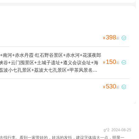
398

¥
起
+南河+赤水丹霞·红石野谷景区+赤水河+花溪夜郎
150
峡谷+云门囤景区+土城子遗址+遵义会议会址+海

¥
起
+荔波小七孔景区+荔波大七孔景区+甲茶风景名胜
丹霞旅游区·佛光岩+遵义会议会址—已下线+猴耳
贵阳珍珠岛度假中心+香纸沟枫叶谷旅游度假区-已
530

¥
起
镇+青岩古堡+赤水白马溪景区+南江水上欢乐园
波冰雪水世界主题乐园+红水河+独山天洞景区+平
家山国家森林公园+赤水国家级风景名胜区+猴耳天
孔桥+红军四渡赤水纪念园+巫山峡谷旅游景区-已
林+大娄山度假村+龙里油画大草原+南江云渡天桥
赤水湾古镇+中国天眼·星游记场馆+十二背后·双
g*2 2024-08-25
带)+龙里油画大草原滑雪场+多彩贵州城+多彩欢
走去找行李。看到一家带娃的，娃冻的发抖，建议字体搞大一点，明显一