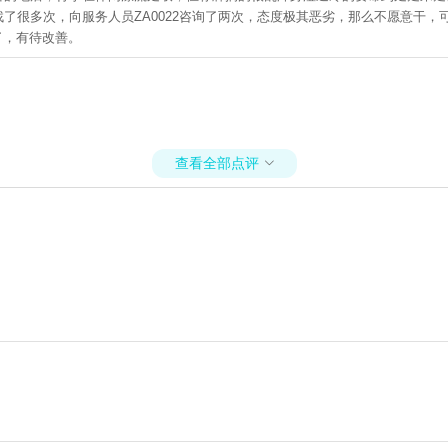
了很多次，向服务人员ZA0022咨询了两次，态度极其恶劣，那么不愿意干，
+南江大峡谷漂流1日游
了，有待改善。
查看全部点评
