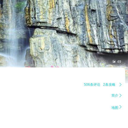

49
506条评论
2条攻略

简介


地图