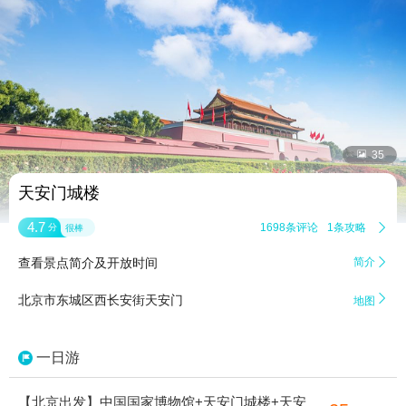


35
天安门城楼
4.7
1698条评论
1条攻略

分
很棒
查看景点简介及开放时间
简介


北京市东城区西长安街天安门
地图
一日游
【北京出发】中国国家博物馆+天安门城楼+天安