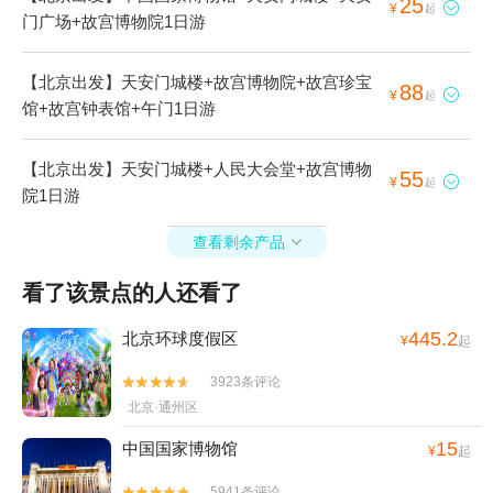
25

¥
起
门广场+故宫博物院1日游
【北京出发】天安门城楼+故宫博物院+故宫珍宝
88

¥
起
馆+故宫钟表馆+午门1日游
【北京出发】天安门城楼+人民大会堂+故宫博物
55

¥
起
院1日游
查看剩余产品

看了该景点的人还看了
445.2
北京环球度假区
¥
起
3923条评论


北京·通州区
15
中国国家博物馆
¥
起
5941条评论

