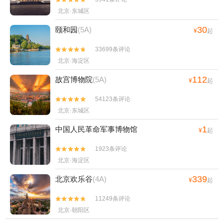
北京·东城区
30
颐和园
(5A)
¥
起
33699条评论


北京·海淀区
112
故宫博物院
(5A)
¥
起
54123条评论


北京·东城区
1
中国人民革命军事博物馆
¥
起
1923条评论


北京·海淀区
339
北京欢乐谷
(4A)
¥
起
11249条评论


北京·朝阳区