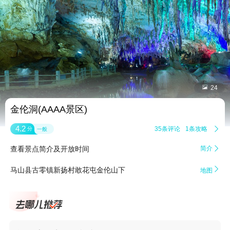


24
金伦洞(AAAA景区)
4.2
35条评论
1条攻略

分
一般
查看景点简介及开放时间
简介


马山县古零镇新扬村敢花屯金伦山下
地图