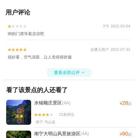
用户评论
3*8 2022-02-04


90的门票等着凉凉吧
去哪儿用户 2021-07-31


很好看，空气清新，让人觉得很舒服
查看全部点评

看了该景点的人还看了
28
水锦顺庄景区
(4A)
¥
起
22条评论


南宁·马山县
90
南宁大明山风景旅游区
(4A)
¥
起