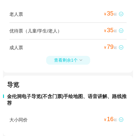
35
老人票

¥
起
35
优待票（儿童/学生/老人）

¥
起
79
成人票

¥
起
查看剩余1个

导览
金伦洞电子导览(不含门票)手绘地图、语音讲解、路线推
荐
16
大小同价

¥
起