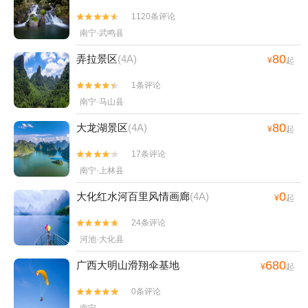
1120条评论


南宁·武鸣县
80
弄拉景区
(4A)
¥
起
1条评论


南宁·马山县
80
大龙湖景区
(4A)
¥
起
17条评论


南宁·上林县
0
大化红水河百里风情画廊
(4A)
¥
起
24条评论


河池·大化县
680
广西大明山滑翔伞基地
¥
起
0条评论


南宁