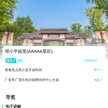


5
邓小平故里(AAAAA景区)
4.8
249条评论

分
很棒
查看景点简介及开放时间
简介


广安市广安区协兴镇牌坊村中心大道
地图
导览
电子讲解