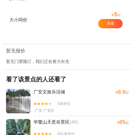
6
¥
起
大小同价
查看
暂无报价
暂无门票预订，我们正在努力补充
看了该景点的人还看了
9.9
广安文旅乐活城
¥
起
0条评论


广安·广安区
85
华蓥山天意谷景区
(4A)
¥
起
641条评论

