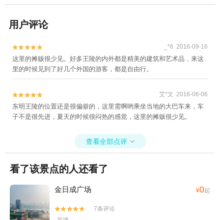
用户评论
_*6 2016-09-16


这里的摊贩很少见。好多王陵的内外都是精美的建筑和艺术品，来这
里的时候见到了好几个外国的游客，都是自由行。
艾*文 2016-06-06


东明王陵的位置还是很偏僻的，这里需啊哟乘坐当地的大巴车来，车
子不是很先进，夏天的时候很闷热的感觉，这里的摊贩很少见。
查看全部点评

看了该景点的人还看了
0
金日成广场
¥
起
7条评论

