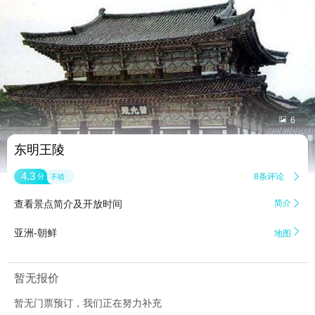


6
东明王陵
4.3
8条评论

分
不错
查看景点简介及开放时间
简介


亚洲-朝鲜
地图
暂无报价
暂无门票预订，我们正在努力补充