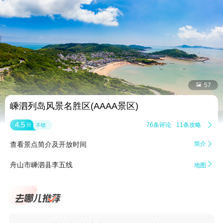


57
嵊泗列岛风景名胜区(AAAA景区)
4.5
76条评论
11条攻略

分
不错
查看景点简介及开放时间
简介


舟山市嵊泗县李五线
地图