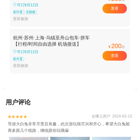
巴士+磨心山景区+十里金沙垂钓园+洛迦山
可订8月12日
查看
+嵊泗渔家乐+多宝塔+桃花寨+普陀山至上海
条件退
无购物
快艇+朱家尖白山景区+舟山欢乐水世界+普
苏苏旅游
陀山至上海慢船+东沙古镇+舟山白沙岛景区
+东方绿舟山湾CS基地+岱山3D魔幻城+舟山
杭州·苏州·上海·乌镇至舟山包车·拼车
绿城喜来登酒店自助餐厅+普陀山观音圣境文
【行程/时间自由选择 机场接送】
200
化体验馆+舟山水上飞机游览+“不肯去观音
¥
起
可订8月12日
号”仿古游船+舟山骑行+普陀山飞行体验+东
查看
条件退
沙+普陀山夜游巴士+舟山本地玩乐+舟山
苏苏旅游
SR20“空中宝马”飞行体验+朱家尖漳州渔村出
海捕鱼+传奇庄园+舟山万花谷+普陀山空中
游览+嵊泗列岛船票+慧济禅寺+朱家尖渔人
洲码头安康出海捕鱼体验+慈航广场+小梅山
+普陀山佛顶山索道+海印池+双合石头记皮
用户评论
划艇俱乐部+朱家尖观音法界+东海郊野公园
+岱山岛+普陀山剧院+舟山海洋运动休闲中
去哪儿用户 2024-02-15


心+朱家尖白沙码头+普陀山图崴山庄+舟山
导游大白兔非常尽责且有趣，此次游玩很尽兴和开心，希望大白兔能
瀛洲民间博物馆+舟山长乔海洋公园+舟山长
再多跟几个线路，继续跟你玩哦😀
乔海洋国际旅游度假区+舟山保利开元森泊度