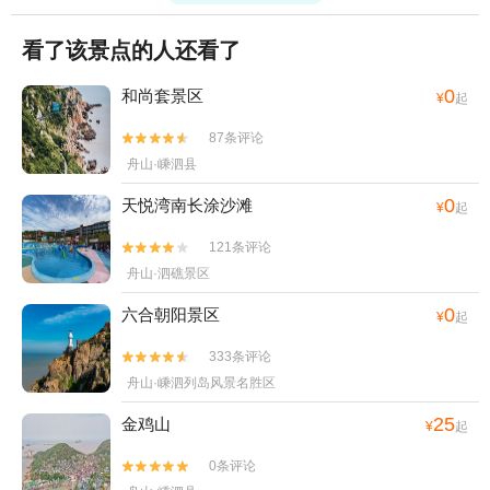
看了该景点的人还看了
0
和尚套景区
¥
起
87条评论


舟山·嵊泗县
0
天悦湾南长涂沙滩
¥
起
121条评论


舟山·泗礁景区
0
六合朝阳景区
¥
起
333条评论


舟山·嵊泗列岛风景名胜区
25
金鸡山
¥
起
0条评论

