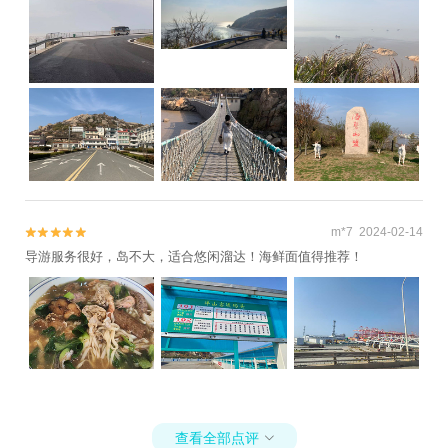
假乐园+舟山长乔海豚湾水公园+舟山出海游
船捕鱼基地+舟山长乔雨林动物公园+海上渔
夫·出海捕鱼(朱家尖店)+舟山长乔鲨鱼湾四季
海水浴场+朱家尖白沙码头出海捕鱼+朱家尖
海钓俱乐部1日游
m*7 2024-02-14


导游服务很好，岛不大，适合悠闲溜达！海鲜面值得推荐！
查看全部点评
