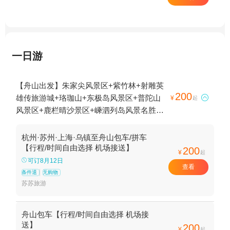
一日游
【舟山出发】朱家尖风景区+紫竹林+射雕英
200
雄传旅游城+珞珈山+东极岛风景区+普陀山

¥
起
风景区+鹿栏晴沙景区+嵊泗列岛风景名胜区
+普陀山风景名胜区-百步沙+沈家门渔港+桃
花岛风景区+乌石山+法雨寺+普济禅寺+安期
杭州·苏州·上海·乌镇至舟山包车/拼车
峰景区+基湖沙滩+乌石塘+慧济禅寺+小梅山
【行程/时间自由选择 机场接送】
200
¥
起
山顶公园+塔湾金沙景区+朱家尖大青山景区
可订8月12日
查看
+舟山跨海大桥+不肯去观音院+南海观音+佛
条件退
无购物
顶山+二龟听法石+心字石+梅福庵+千步大沙
苏苏旅游
+西天景区+册子岛月亮湾景区+桃花峪景区
+朱家尖南沙景区+上海至舟山往返巴士+双
舟山包车【行程/时间自由选择 机场接
合石壁+舟山前景君廷温泉+杭州至舟山城际
送】
200
¥
起