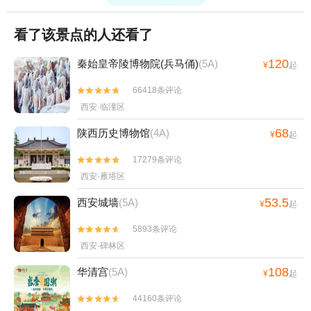
看了该景点的人还看了
120
秦始皇帝陵博物院(兵马俑)
(5A)
¥
起
66418条评论


西安·临潼区
68
陕西历史博物馆
(4A)
¥
起
17279条评论


西安·雁塔区
53.5
西安城墙
(5A)
¥
起
5893条评论


西安·碑林区
108
华清宫
(5A)
¥
起
44160条评论

