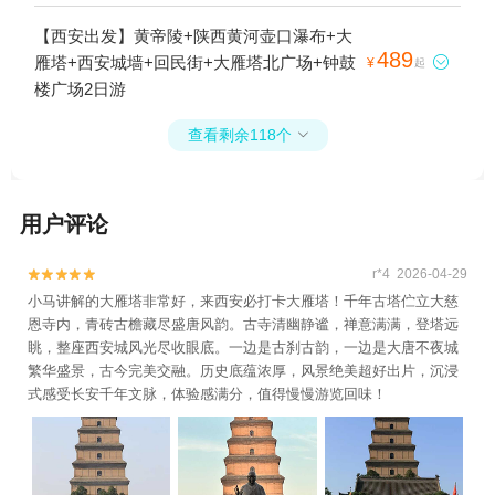
+秦始皇兵马俑3号陪葬坑+秦始皇兵马俑2号
【西安出发】黄帝陵+陕西黄河壶口瀑布+大
陪葬坑2日游
489
雁塔+西安城墙+回民街+大雁塔北广场+钟鼓

¥
起
楼广场2日游
查看剩余118个

用户评论
r*4 2026-04-29


小马讲解的大雁塔非常好，来西安必打卡大雁塔！千年古塔伫立大慈
恩寺内，青砖古檐藏尽盛唐风韵。古寺清幽静谧，禅意满满，登塔远
眺，整座西安城风光尽收眼底。一边是古刹古韵，一边是大唐不夜城
繁华盛景，古今完美交融。历史底蕴浓厚，风景绝美超好出片，沉浸
式感受长安千年文脉，体验感满分，值得慢慢游览回味！