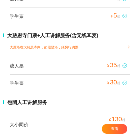
5
学生票

¥
起
大慈恩寺门票+人工讲解服务(含无线耳麦)
大雁塔在大慈恩寺内，如需登塔，须另行购票

35
成人票

¥
起
30
学生票

¥
起
包团人工讲解服务
130
¥
起
大小同价
查看