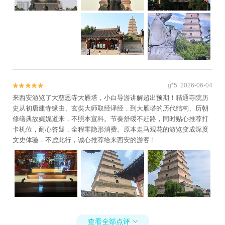
g*5 2026-06-04


来西安游览了大慈恩寺大雁塔，小白导游讲解超出预期！精通寺院历
史从初唐建寺缘由、玄奘大师取经译经，到大雁塔的历代结构、历朝
修缮典故娓娓道来，不照本宣科。节奏舒缓不赶路，同时贴心推荐打
卡机位，耐心答疑，全程零隐形消费。原本走马观花的游览变成深度
文史体验，不虚此行，诚心推荐给来西安的游客！
查看全部点评
