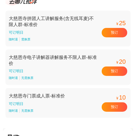
大慈恩寺拼团人工讲解服务(含无线耳麦)不
25
¥
限人群-标准价
预订
可订明日
随时退
需换票
大慈恩寺电子讲解器讲解服务不限人群-标准
20
¥
价
预订
可订明日
随时退
无需换票
大慈恩寺门票成人票-标准价
10
¥
可订明日
预订
随时退
无需换票