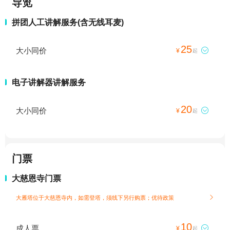
导览
拼团人工讲解服务(含无线耳麦)
25
大小同价

¥
起
电子讲解器讲解服务
20
大小同价

¥
起
门票
大慈恩寺门票
大雁塔位于大慈恩寺内，如需登塔，须线下另行购票；
优待政策

10
成人票

¥
起