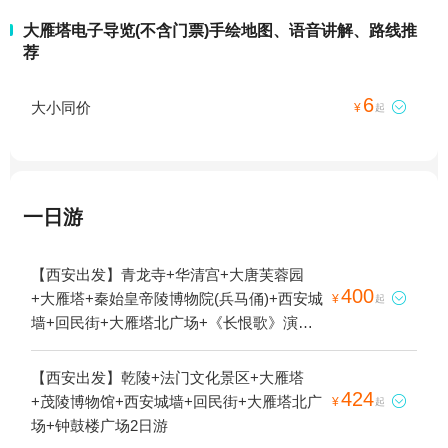
大雁塔电子导览(不含门票)手绘地图、语音讲解、路线推
荐
6
大小同价

¥
起
一日游
【西安出发】青龙寺+华清宫+大唐芙蓉园
400
+大雁塔+秦始皇帝陵博物院(兵马俑)+西安城

¥
起
墙+回民街+大雁塔北广场+《长恨歌》演出
+广仁寺+小雁塔遗址公园+卧龙寺+大唐不夜
城+书院门+钟鼓楼广场+西安事变旧址五间
【西安出发】乾陵+法门文化景区+大雁塔
厅+《12.12》西安事变演出+永兴坊+《驼铃
424
+茂陵博物馆+西安城墙+回民街+大雁塔北广

¥
起
传奇》秀+西安博物院+西安千古情+秦始皇
场+钟鼓楼广场2日游
兵马俑1号陪葬坑+陕西考古博物馆+大慈恩寺