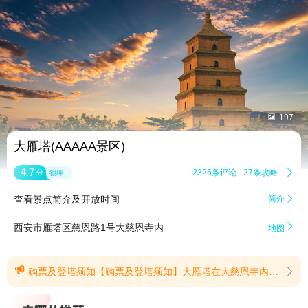


197
大雁塔(AAAAA景区)
4.7
2326条评论
27条攻略

分
很棒
查看景点简介及开放时间
简介


西安市雁塔区慈恩路1号大慈恩寺内
地图

购票及登塔须知【购票及登塔须知】大雁塔在大慈恩寺内，如需登塔请至登塔入口处线下购买登塔票(提示有效期2024/5/20至2026/12/31)
