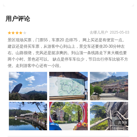
用户评论
去哪儿用户 2025-05-03


景区现场买票，门票55，车票20 总得75， 网上买还是有便宜一点。
建议还是得买车票，从游客中心到山上，景交车还要坐20-30分钟左
右。山路很绕，兜风还是挺凉爽的。到山顶一条线路走下来大概也要
两个小时。景色还可以。 缺点是停车车位少，节日出行停车比较不方
便。走到游客中心还有一小段。
共9张