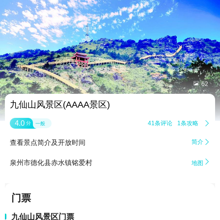


62
九仙山风景区(AAAA景区)
4.0
41条评论
1条攻略

分
一般
查看景点简介及开放时间
简介


泉州市德化县赤水镇铭爱村
地图
门票
九仙山风景区门票