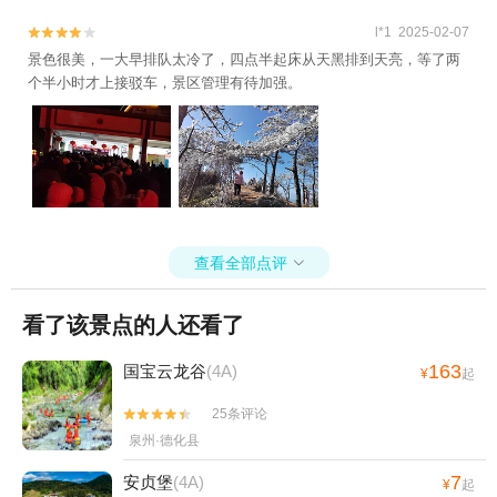
l*1 2025-02-07


景色很美，一大早排队太冷了，四点半起床从天黑排到天亮，等了两
个半小时才上接驳车，景区管理有待加强。
查看全部点评

看了该景点的人还看了
163
国宝云龙谷
(4A)
¥
起
25条评论


泉州·德化县
7
安贞堡
(4A)
¥
起