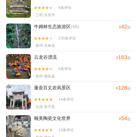
6条评论


三明·永安市
42
牛姆林生态旅游区
(4A)
¥
起
230条评论


泉州·永春县
163
云龙谷漂流
¥
起
0条评论


泉州·德化县
128
蓬壶百丈岩风景区
¥
起
14条评论


玉溪·新平县
54
顺美陶瓷文化世界
¥
起
14条评论

