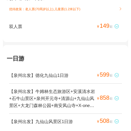
优待政策：老人票(70周岁以上),儿童票(1.2米以下)

149
双人票

¥
起
一日游
599
【泉州出发】德化九仙山1日游

¥
起
【泉州出发】牛姆林生态旅游区+安溪清水岩
858
+石牛山景区+泉州开元寺+清源山+九仙山风

¥
起
景区+大龙门森林公园+南安凤山寺+X-one真
人密室逃脱体验中心+南安·仙境天柱山+永春
文庙+德化唐寨山森林公园+清水岩温泉度假
508
【泉州出发】九仙山风景区1日游

¥
起
村1日游