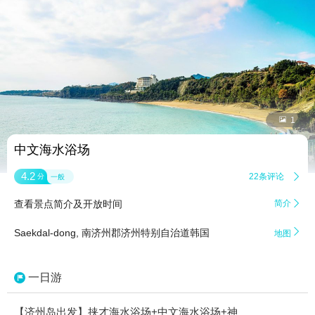


1
中文海水浴场
4.2
22条评论

分
一般
查看景点简介及开放时间
简介


Saekdal-dong, 南济州郡济州特别自治道韩国
地图
一日游
【济州岛出发】挟才海水浴场+中文海水浴场+神