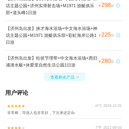
298
话主题公园+济州实弹射击场+M1971 游艇俱乐

¥
起
部+道头峰1日游
【济州岛出发】挟才海水浴场+中文海水浴场+神
225
话主题公园+M1971 游艇俱乐部+彩虹海岸公路1

¥
起
日游
【济州岛出发】柱状节理带+中文海水浴场+西归
280

¥
起
浦潜水艇+休爱里自然生活公园1日游
查看剩余产品

用户评论
m*2 2024-12-22


非常棒，导游人也非常好，下次来还定👍
l*宇 2021-09-03

