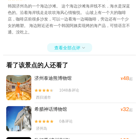
韩国济州岛的一个海边沙滩。 这个海边沙滩海岸线不长，海水是深蓝
色的。沿着海岸线走走吹吹海风心情愉悦。 山坡上有一个大的咖啡
店，咖啡店前很多沙发，可以一边看海一边喝咖啡，旁边还有一个少
女的雕塑。 海边附近还有一个韩国阿姨卖现烤的海产品，可惜语言不
通。没吃上。
查看全部点评

看了该景点的人还看了
48
济州泰迪熊博物馆
¥
起
1048条评论


西归浦市
32
希腊神话博物馆
¥
起
0条评论


济州岛