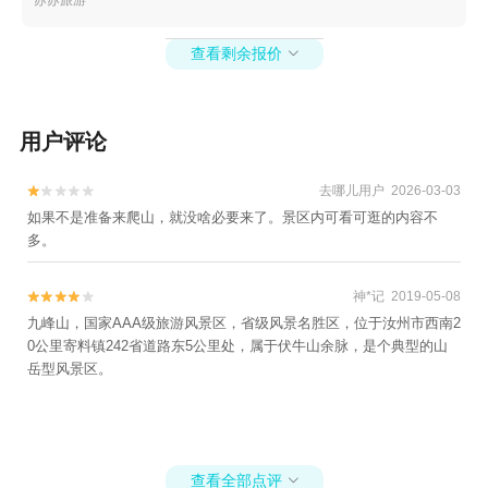
+溪口斑竹漂流+石浦捕鱼+宁波万竹漂流+东钱
湖水上乐园+四明山地质公园景区+浙东小九寨
查看剩余报价
+宁波3D艺术节+宁波文化广场冰雪文化节+宁波

天意游泳培训+宁波3D蜡像展+杭州湾海皮岛水
世界+四明湖开元山庄+梅山湾沙滩公园+宁波富
邦体育场+罗蒙环球乐园+宁波大剧院+慈溪达蓬
用户评论
山温泉+慈城孔庙+慈城县衙+慈城校士馆+宁波
方特东方神画+宁波本地玩乐+象山御海湾沙滩
去哪儿用户 2026-03-03


+岩头古村奇遇谷+宁波植物园+杭州湾萤火虫城
如果不是准备来爬山，就没啥必要来了。景区内可看可逛的内容不
堡+宁波文昌阁+溪口小洋房+妙高台+雪窦山招
多。
待所+溪口老街+《梦回溪口》民国文化演艺秀
+东海半边山旅游度假区+宁波观澜休闲农庄+象
神*记 2019-05-08


山月泉湾温泉馆+宁波麦卡公园+茅洋玻璃栈道
九峰山，国家AAA级旅游风景区，省级风景名胜区，位于汝州市西南2
+达人村+象山影视庄园+杭州湾海底温泉+宁波
0公里寄料镇242省道路东5公里处，属于伏牛山余脉，是个典型的山
岳型风景区。
分手照相馆+梅山湾冰雪大世界+梅山湾冰雪大世
界+滕头德宝乐园+滕头生态旅游区+象山龙屿乡
村乐园+宁波半山伴水渡假村+象山上周玻璃桥+
【宁波】话剧《杏仁豆腐心》+梅山湾沙滩公园
+宁波那须温泉+东钱湖游船+宁波红星冰雪世界
查看全部点评
