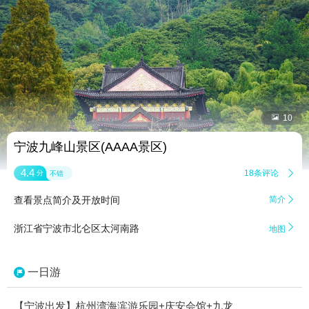


10
宁波九峰山景区(AAAA景区)
4.4
18条评论

分
不错
查看景点简介及开放时间
简介


浙江省宁波市北仑区太河南路
地图
一日游
【宁波出发】杭州湾海滨游乐园+庆安会馆+九龙