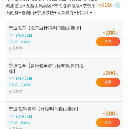
200
湖旅游区+五磊山风景区+宁海森林温泉+东钱湖

¥
起
石刻群+雪窦山+宁波鼓楼+天童禅寺+招宝山+宁
波五龙潭景区+慈城古县城+天宫庄园+滕头生态
旅游区+丹山赤水+梅山岛+溪口-滕头旅游景区
宁波包车【包车游行程/时间自由选择】
200
+梁祝景区+宁波总工会旧址+四明山国家森林公
¥
起
可订8月12日
园+普陀山风景区+郑氏十七房+天童国家森林公
查看
不可退
无购物
园+宁波服装博物馆+宁波九峰山景区+东钱湖
苏苏旅游
+象山影视城+石浦渔港古城+宁波野生动物园
+前童古镇+月湖公园+杭州湾跨海大桥+保国寺
宁波包车【多日包车游行程/时间自由选
古建筑博物馆+陶公岛风景区+溪口博物馆+东钱
择】
200
¥
起
湖福泉山景区+东钱湖小普陀+宁波帮文化旅游区
可订8月12日
+不周神山景区+东钱湖陶公岛景区+杭州湾国家
查看
不可退
无购物
湿地公园+宁波海天一洲景区+象山石浦檀头山岛
苏苏旅游
+宁波北仑瑞岩寺+溪口360漂流+天宫城堡+绿野
欢乐谷+宁波海洋世界+宁波博物院+岩头古村漂
宁波包车/拼车【行程/时间自由选择】
流+宁波奇e国+象山鲤龙潭森林公园+象山民俗
200
¥
起
文化村+人间弥勒(雪窦寺)+四明湖+老外滩+五磊
可订8月12日
查看
寺+宁波三江口+千丈岩+白水冲瀑布+四明山庄
不可退
无购物
苏苏旅游