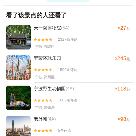
+宁波方特东方欲晓+宁波万象城摩天轮+象山精
灵谷+象山龙溪峡谷漂流+四明山杖锡风景区+东
看了该景点的人还看了
山桃园•熊小米乐园+杭州湾之眼+宁波欢乐滨海
乐园+溪口杜鹃谷森林公园+宁波蓬莱岛+艇好玩
27
天一阁博物院
(5A)
¥
起
帆船营地(象山店)+石浦老街+梅山湾沙滩欢乐世
2327条评论
界+东钱湖下水湿地公园+天苑+梅山湾飞翔乐园


宁波·海曙区
+象山龙角岩森林公园+石浦休闲捕鱼海钓+梅山
湾鹿遇森林乐园+象山游船出海基地+浙江(四明
245
罗蒙环球乐园
¥
起
山)抗日根据地旧址群+慈城古建筑群1日游
1509条评论


宁波·鄞州区
118
宁波野生动物园
(4A)
¥
起
1002条评论


宁波·东钱湖
98
老外滩
(4A)
¥
起
5条评论

