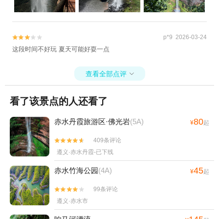
p*9 2026-03-24


这段时间不好玩 夏天可能好耍一点
查看全部点评

看了该景点的人还看了
80
赤水丹霞旅游区·佛光岩
(5A)
¥
起
409条评论


遵义·赤水丹霞-已下线
45
赤水竹海公园
(4A)
¥
起
99条评论


遵义·赤水市