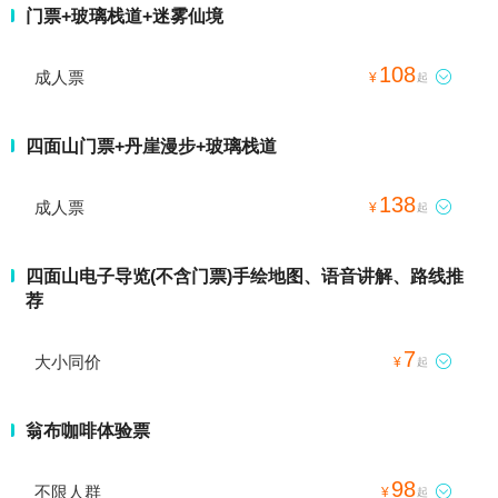
门票+玻璃栈道+迷雾仙境
108
成人票

¥
起
四面山门票+丹崖漫步+玻璃栈道
138
成人票

¥
起
四面山电子导览(不含门票)手绘地图、语音讲解、路线推
荐
7
大小同价

¥
起
翁布咖啡体验票
98
不限人群

¥
起