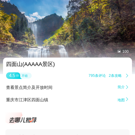


100
四面山(AAAAA景区)
4.5
795条评论
2条攻略

分
不错
查看景点简介及开放时间
简介


重庆市江津区四面山镇
地图