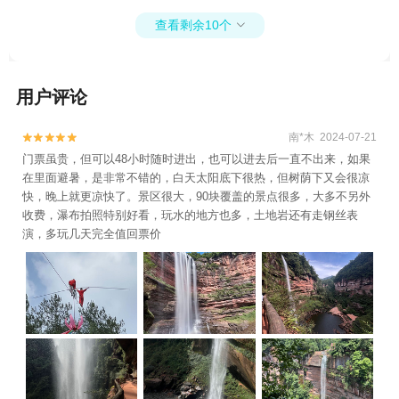
海昌加勒比海水世界+黑山谷风景区+重庆动
区+叠石花谷+濯水景区+三峡之巅景区+《重
查看剩余10个

物园+金佛山+四面山+钓鱼城+云阳龙缸国家
庆·1949》演出+龙潭湖景区1日游
地质公园+神女峰+融汇温泉城+万州大瀑布
+重庆两江游+816工程景区+重庆两江游-朝天
用户评论
系列+乐和乐都动物主题乐园+重庆野生动物
世界+美心红酒小镇+武陵山大裂谷+两江国
际影视城(民国街)+濯水古镇+重庆欢乐谷+万
南*木 2024-07-21


州平湖游+南天湖景区+叠石花谷+探索舱·云
门票虽贵，但可以48小时随时进出，也可以进去后一直不出来，如果
在里面避暑，是非常不错的，白天太阳底下很热，但树荫下又会很凉
端乐园+重庆两江游-金碧系列+重庆云端之眼
快，晚上就更凉快了。景区很大，90块覆盖的景点很多，大多不另外
观景台+两江小渡1日游
收费，瀑布拍照特别好看，玩水的地方也多，土地岩还有走钢丝表
演，多玩几天完全值回票价