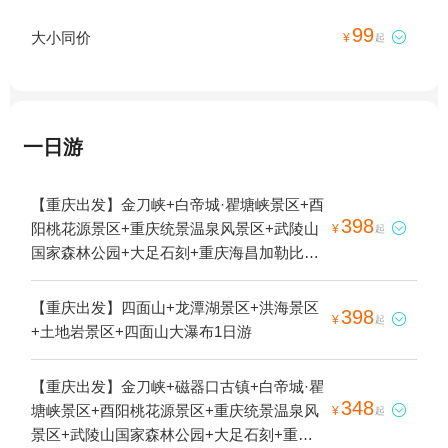
99
大小同价

¥
起
一日游
【重庆出发】金刀峡+白帝城·瞿塘峡景区+酉
398
阳桃花源景区+重庆统景温泉风景区+武陵山

¥
起
国家森林公园+大足石刻+重庆海昌加勒比海
水世界+黑山谷风景区+重庆动物园+金佛山
+四面山+钓鱼城+云阳龙缸国家地质公园+乌
【重庆出发】四面山+龙潭湖景区+洪海景区
398

¥
起
江画廊+巫山小三峡+神女峰+融汇温泉城+万
+土地岩景区+四面山大瀑布1日游
州大瀑布+重庆两江游+长江索道+816工程景
区+重庆两江游-朝天系列+乐和乐都动物主题
【重庆出发】金刀峡+磁器口古镇+白帝城·瞿
乐园+重庆野生动物世界+美心红酒小镇+武
348
塘峡景区+酉阳桃花源景区+重庆统景温泉风

¥
起
陵山大裂谷+两江国际影视城(民国街)+四面
景区+武陵山国家森林公园+大足石刻+重庆
山漂流+重庆欢乐谷+万州平湖游+南天湖景