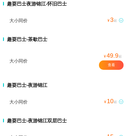
趣耍巴士夜游锦江-怀旧巴士
3
大小同价

¥
起
趣耍巴士-茶歇巴士
49.9
¥
起
大小同价
查看
趣耍巴士-夜游锦江
10
大小同价

¥
起
趣耍巴士-夜游锦江双层巴士