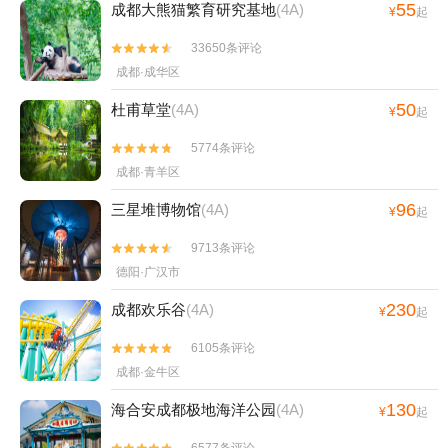
55
成都大熊猫繁育研究基地
(4A)
¥
起
33650条评论


成都·成华区
50
杜甫草堂
(4A)
¥
起
5774条评论


成都·青羊区
96
三星堆博物馆
(4A)
¥
起
9713条评论


德阳·广汉市
230
成都欢乐谷
(4A)
¥
起
6105条评论


成都·金牛区
130
海合安成都极地海洋公园
(4A)
¥
起