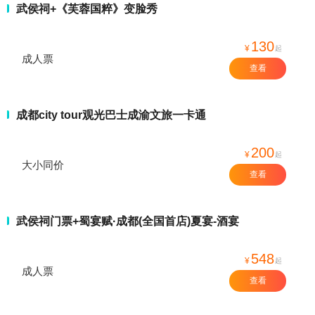
武侯祠+《芙蓉国粹》变脸秀
130
¥
起
成人票
查看
成都city tour观光巴士成渝文旅一卡通
200
¥
起
大小同价
查看
武侯祠门票+蜀宴赋·成都(全国首店)夏宴-酒宴
548
¥
起
成人票
查看