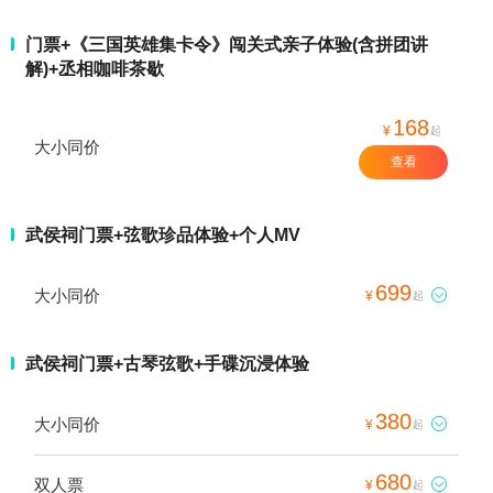
门票+《三国英雄集卡令》闯关式亲子体验(含拼团讲
解)+丞相咖啡茶歇
168
¥
起
大小同价
查看
武侯祠门票+弦歌珍品体验+个人MV
699
大小同价

¥
起
武侯祠门票+古琴弦歌+手碟沉浸体验
380
大小同价

¥
起
680
双人票

¥
起