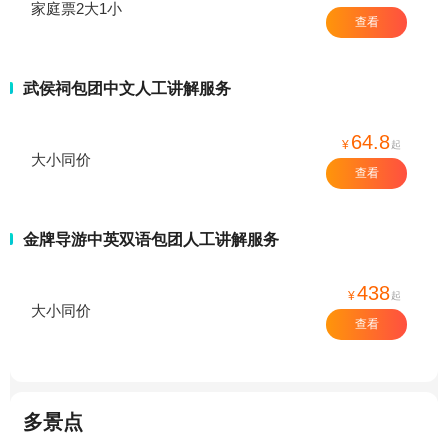
家庭票2大1小
查看
武侯祠包团中文人工讲解服务
64.8
¥
起
大小同价
查看
金牌导游中英双语包团人工讲解服务
438
¥
起
大小同价
查看
多景点