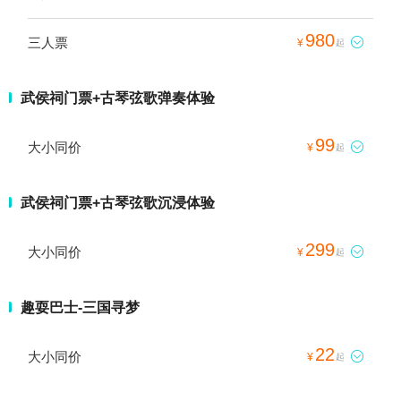
980
三人票

¥
起
武侯祠门票+古琴弦歌弹奏体验
99
大小同价

¥
起
武侯祠门票+古琴弦歌沉浸体验
299
大小同价

¥
起
趣耍巴士-三国寻梦
22
大小同价

¥
起