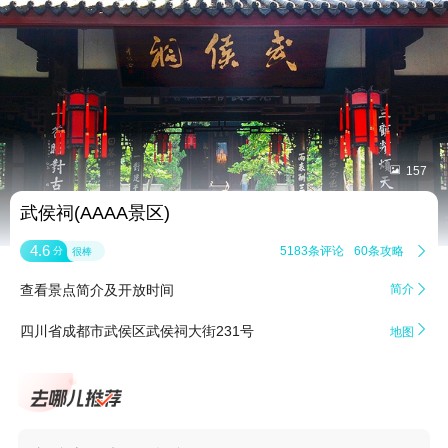


157
武侯祠(AAAA景区)
4.6
5183条评论
60条攻略

分
很棒
查看景点简介及开放时间
简介


四川省成都市武侯区武侯祠大街231号
地图