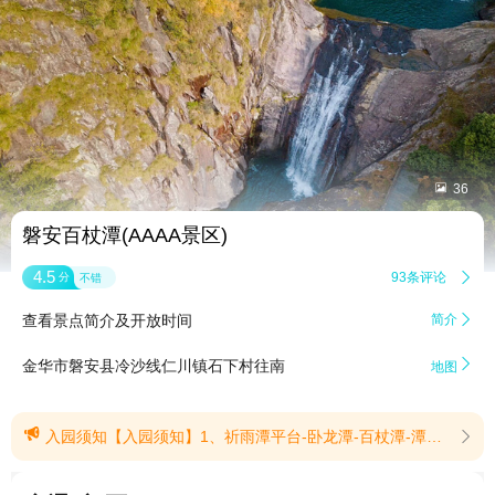


36
磐安百杖潭(AAAA景区)
4.5
93条评论

分
不错
查看景点简介及开放时间
简介


金华市磐安县冷沙线仁川镇石下村往南
地图

入园须知【入园须知】1、祈雨潭平台-卧龙潭-百杖潭-潭背索桥路段实施封闭施工，暂不对外开放，恢复时间另行通知。2、游览提醒:请广大游客按照景区指定路线游览，切勿擅自进入封闭控区域。出行关注天气变化，注意安全。(提示有效期2026/7/24至2026/8/31)
