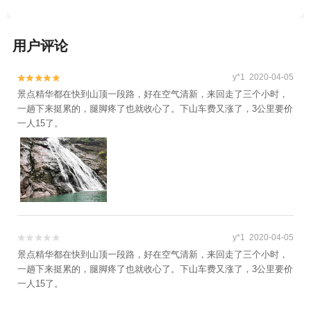
+清水湾沁温泉+灵岩景区+华夏文化园+金华
心1日游
府城隍庙+神丽峡+金华人民广场+东阳卢宅
景区+郭洞祭祖+金华双龙风景旅游区+明清
用户评论
宫苑+东阳花园-已下线+义乌海洋世界+舞龙
峡景区+金华动物园+江南第一家+灵江源漂
y*1 2020-04-05


流+金华美地南山漂流+金华龙潭大峡谷+兰
景点精华都在快到山顶一段路，好在空气清新，来回走了三个小时，
一趟下来挺累的，腿脚疼了也就收心了。下山车费又涨了，3公里要价
溪名果山庄+牛头山国家森林公园+寺平古村
一人15了。
落景区+大红岩景区+东阳中国木雕城+金华
安地仙源谷漂流+武义欢乐山寨农庄+武义花
溪十八湾+义乌马溪+义乌国际商贸城+清明
上河图+永康森林公园+寿仙谷漂流+龙山景
区+永康云溪村+九峰山风景区+横店梦幻谷
水世界+九峰温泉+牛头山梦温泉+金华寺森
林公园+中华舞龙故乡景区+方岩风景名胜区
y*1 2020-04-05


+义乌拓展训练+花园游乐园+石鼓寮风景区
景点精华都在快到山顶一段路，好在空气清新，来回走了三个小时，
+永康动物乐园+金华市体育馆+金华湖度假
一趟下来挺累的，腿脚疼了也就收心了。下山车费又涨了，3公里要价
村+兰溪马坞村杨梅庄园+浦江游轮+义乌梅
一人15了。
湖极爽水世界乐园+义乌幸福湖水库+璟园古
民居博物馆+灵江源森林公园+灵江源景区