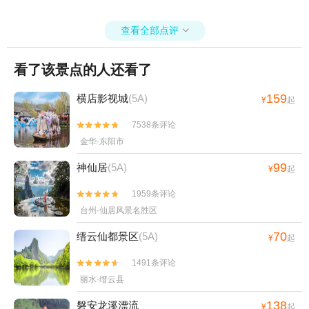
+东阳剧院+武义温泉萤石博物馆+永康龙川
查看全部点评
文化园+浙江东阳市艺术紫檀博物馆+竹海滑

道+横店圆明新园·夏苑+圆明新园（秋苑）
+金华市博物馆+浙江兰湖旅游度假区+花田
看了该景点的人还看了
美地+横店梦泉谷+诗人小镇+金鸡岩景区+渔
159
歌小镇花之港+义乌花间乐园+义乌小六石户
横店影视城
(5A)
¥
起
外游乐园+义乌威尼斯水城+浙江横店热气球
7538条评论


自由飞行+义乌翼动蹦床公园+龙溪生态游乐
金华·东阳市
园+舞龙源灵溪竹排漂流+花园村景区--已下
线+武义温泉度假区+金华万泰海立方海洋公
99
神仙居
(5A)
¥
起
园+月牙谷+九峰牧场+武义阳光温泉浴吧+金
1959条评论


华梦境自然博物馆+义乌西海龙山+武义大斗
台州·仙居风景名胜区
山飞行营地+璟园汤温泉馆+喻斯生态旅游区
+棕榈湾+中国横店滑翔伞基地(横店店)+熊猫
70
缙云仙都景区
(5A)
¥
起
猪猪两头乌国际牧场+义乌趣玩谷+浦江鱼泡
泡多彩田园营地+横店木润木故事屋+金华北
1491条评论


山航空飞行营地+金华科技馆+永康西山景区
丽水·缙云县
+东阳木雕小镇+横店固定翼体验+义乌乐园
138
磐安龙溪漂流
¥
起