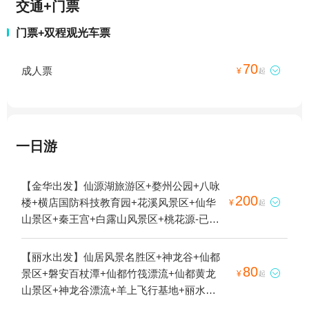
交通+门票
门票+双程观光车票
70
成人票

¥
起
一日游
【金华出发】仙源湖旅游区+婺州公园+八咏
200
楼+横店国防科技教育园+花溪风景区+仙华

¥
起
山景区+秦王宫+白露山风景区+桃花源-已下
线+诸葛八卦村景区+横店圆明新园+十八涡
景区+延福寺+俞源太极星象村+横店影视城
【丽水出发】仙居风景名胜区+神龙谷+仙都
+武义县博物馆+义乌博物馆+金华凤凰山公
80
景区+磐安百杖潭+仙都竹筏漂流+仙都黄龙

¥
起
园+地下长河景区+郭洞古生态村+寿仙谷+义
山景区+神龙谷漂流+羊上飞行基地+丽水本
乌国际商贸城+金华山+石鹅湖+磐安百杖潭
地玩乐+浙江杭州丽水羊上滑翔伞飞行体验中