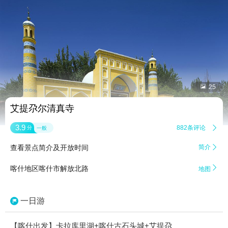


25
艾提尕尔清真寺
3.9
882条评论

分
一般
查看景点简介及开放时间
简介


喀什地区喀什市解放北路
地图
一日游
【喀什出发】卡拉库里湖+喀什古石头城+艾提尕