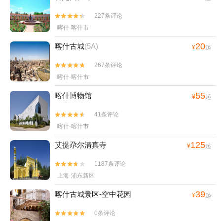
227条评论


喀什·喀什市
20
喀什古城
(5A)
¥
起
267条评论


喀什·喀什市
55
喀什博物馆
¥
起
41条评论


喀什·喀什市
125
艾提尕尔清真寺
¥
起
1187条评论


上海·浦东新区
39
喀什古城景区-空中花园
¥
起
0条评论

