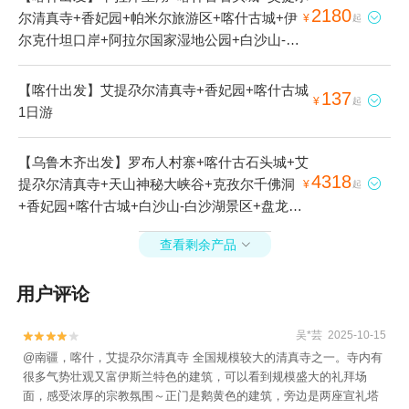
2180
尔清真寺+香妃园+帕米尔旅游区+喀什古城+伊

¥
起
尔克什坦口岸+阿拉尔国家湿地公园+白沙山-白
沙湖景区+盘龙古道+帕米尔高原+天山昆仑山交
汇+慕士塔格冰川公园+红其拉甫国门5日游
【喀什出发】艾提尕尔清真寺+香妃园+喀什古城
137

¥
起
1日游
【乌鲁木齐出发】罗布人村寨+喀什古石头城+艾
4318
提尕尔清真寺+天山神秘大峡谷+克孜尔千佛洞

¥
起
+香妃园+喀什古城+白沙山-白沙湖景区+盘龙古
道+慕士塔格峰喀拉库勒湖景区7日游
查看剩余产品

用户评论
吴*芸 2025-10-15


@南疆，喀什，艾提尕尔清真寺 全国规模较大的清真寺之一。寺内有
很多气势壮观又富伊斯兰特色的建筑，可以看到规模盛大的礼拜场
面，感受浓厚的宗教氛围～正门是鹅黄色的建筑，旁边是两座宣礼塔