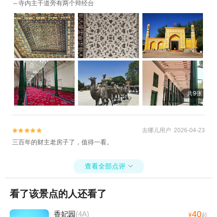
～寺内主干道旁有两个辩经台
共9张
去哪儿用户 2026-04-23


三百年的财主老房子了，值得一看。
查看全部点评

看了该景点的人还看了
40
香妃园
(4A)
¥
起