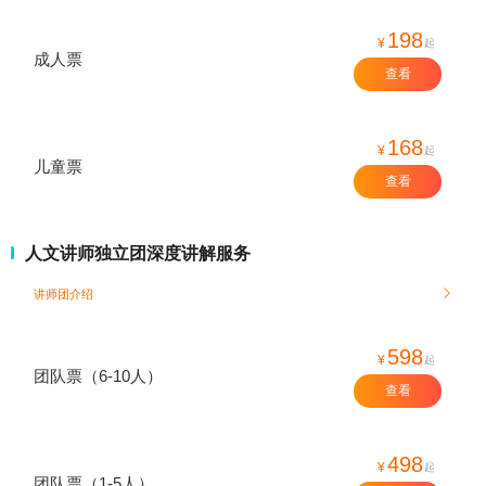
198
¥
起
成人票
查看
168
¥
起
儿童票
查看
人文讲师独立团深度讲解服务
讲师团介绍

598
¥
起
团队票（6-10人）
查看
498
¥
起
团队票（1-5人）