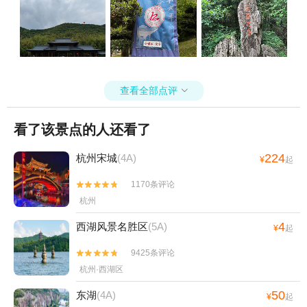
查看全部点评

看了该景点的人还看了
224
杭州宋城
(4A)
¥
起
1170条评论


杭州
4
西湖风景名胜区
(5A)
¥
起
9425条评论


杭州·西湖区
50
东湖
(4A)
¥
起