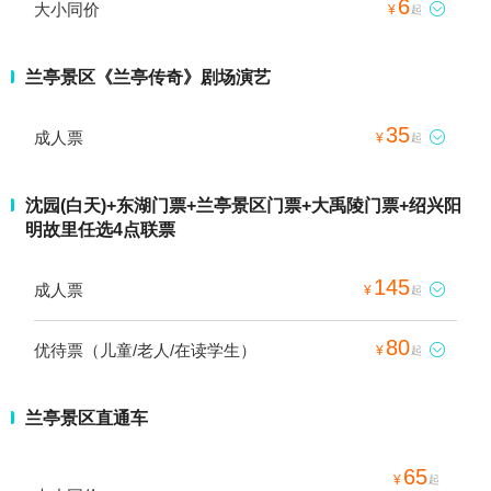
6
大小同价

¥
起
兰亭景区《兰亭传奇》剧场演艺
35
成人票

¥
起
沈园(白天)+东湖门票+兰亭景区门票+大禹陵门票+绍兴阳
明故里任选4点联票
145
成人票

¥
起
80
优待票（儿童/老人/在读学生）

¥
起
兰亭景区直通车
65
¥
起