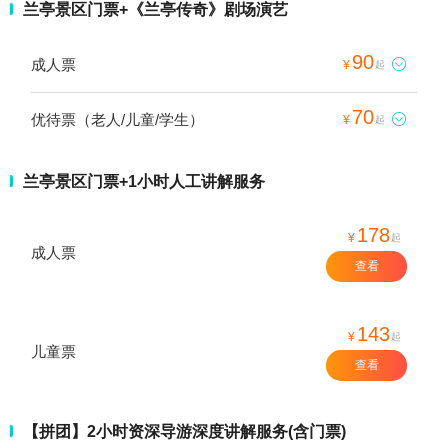
兰亭景区门票+《兰亭传奇》剧场演艺
90
成人票

¥
起
70
优待票（老人/儿童/学生）

¥
起
兰亭景区门票+1小时人工讲解服务
178
¥
起
成人票
查看
143
¥
起
儿童票
查看
【拼团】2小时资深导游深度讲解服务(含门票)