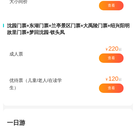
大小同价
查看
沈园门票+东湖门票+兰亭景区门票+大禹陵门票+绍兴阳明
故里门票+梦回沈园·钗头凤
220
¥
起
成人票
查看
120
¥
起
优待票（儿童/老人/在读学
生）
查看
一日游