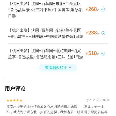
【杭州出发】沈园+百草园+东湖+兰亭景区
268
+鲁迅故里景区+三味书屋+中国黄酒博物馆1

¥
起
日游
【杭州出发】沈园+百草园+东湖+兰亭景区
238

¥
起
+鲁迅故里+三味书屋+中国黄酒博物馆1日游
【杭州出发】沈园+百草园+绍兴东湖+绍兴
518

¥
起
兰亭+鲁迅故里+鲁迅纪念馆+三味书屋1日游
查看剩余37个

用户评论
g*d 2025-10-04


江南水乡里遇上热情豪放又心思细腻的东北妹纸——陈导，乍一上
车，就找到了听东北二人转的赶脚，我和老公一听乐呵了甭提多精神