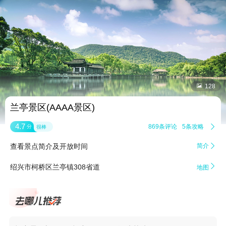


128
兰亭景区(AAAA景区)
4.7
869条评论
5条攻略

分
很棒
查看景点简介及开放时间
简介


绍兴市柯桥区兰亭镇308省道
地图