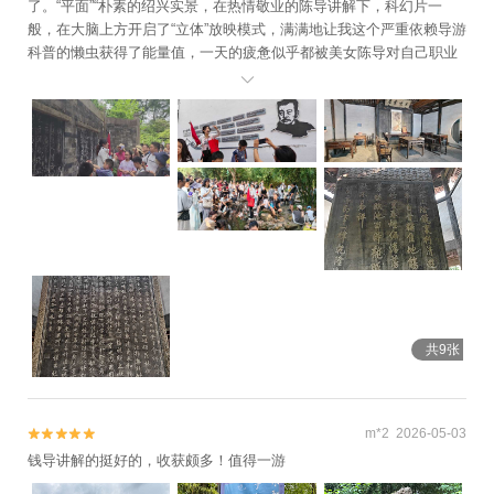
了。“平面”“朴素的绍兴实景，在热情敬业的陈导讲解下，科幻片一
般，在大脑上方开启了“立体”放映模式，满满地让我这个严重依赖导游
科普的懒虫获得了能量值，一天的疲惫似乎都被美女陈导对自己职业
的“爱”扫清了。今天的现场常有一幕感人的场景——美女“法师”讲经，

众游客“信徒”围着法师虔诚听课的盛景——此处该有一张图。认真工作
的人最可爱！辛苦啦！希望有更多的人和我一样，能在前胸贴后背一
样的游览人群里，享受到“买卖”之外“朋友”之间的平等服务与被服务！
共9张
m*2 2026-05-03


钱导讲解的挺好的，收获颇多！值得一游