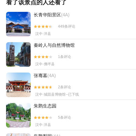
看了该景点的人还看了
长青华阳景区
(4A)
449条评论


汉中·洋县
秦岭人与自然博物馆
1条评论


汉中·佛坪县
张骞墓
(4A)
2条评论


汉中·城固县博物馆--已下线
朱鹮生态园
5条评论


汉中·洋县