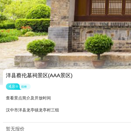
洋县蔡伦墓祠景区(AAA景区)
4.8
分
很棒
查看景点简介及开放时间
汉中市洋县龙亭镇龙亭村三组
暂无报价