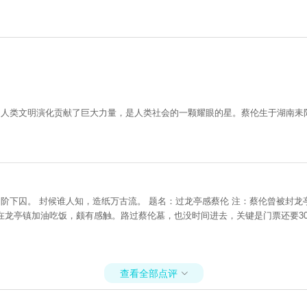
为人类文明演化贡献了巨大力量，是人类社会的一颗耀眼的星。蔡伦生于湖南耒
阶下囚。 封候谁人知，造纸万古流。 题名：过龙亭感蔡伦 注：蔡伦曾被封龙亭
在龙亭镇加油吃饭，颇有感触。路过蔡伦墓，也没时间进去，关键是门票还要3
查看全部点评
