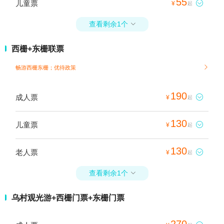
55
儿童票

¥
起
查看剩余1个

西栅+东栅联票
畅游西栅东栅；
优待政策

190
成人票

¥
起
130
儿童票

¥
起
130
老人票

¥
起
查看剩余1个

乌村观光游+西栅门票+东栅门票
270