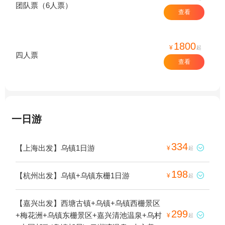
团队票（6人票）
查看
1800
¥
起
四人票
查看
一日游
334
【上海出发】乌镇1日游

¥
起
198
【杭州出发】乌镇+乌镇东栅1日游

¥
起
【嘉兴出发】西塘古镇+乌镇+乌镇西栅景区
299
+梅花洲+乌镇东栅景区+嘉兴清池温泉+乌村

¥
起