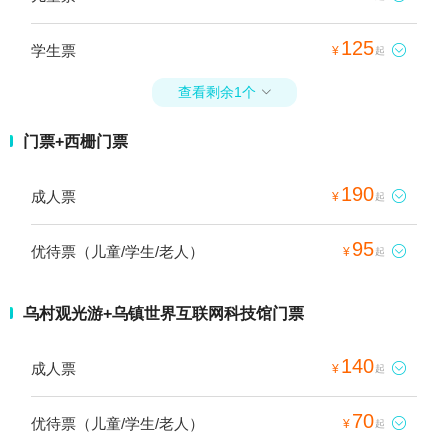
125
学生票

¥
起
查看剩余1个

门票+西栅门票
190
成人票

¥
起
95
优待票（儿童/学生/老人）

¥
起
乌村观光游+乌镇世界互联网科技馆门票
140
成人票

¥
起
70
优待票（儿童/学生/老人）

¥
起