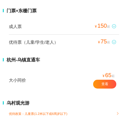
门票+东栅门票
150
成人票

¥
起
75
优待票（儿童/学生/老人）

¥
起
杭州-乌镇直通车
65
¥
起
大小同价
查看
乌村观光游
优待政策：儿童票(1.2米以下或6周岁以下)
