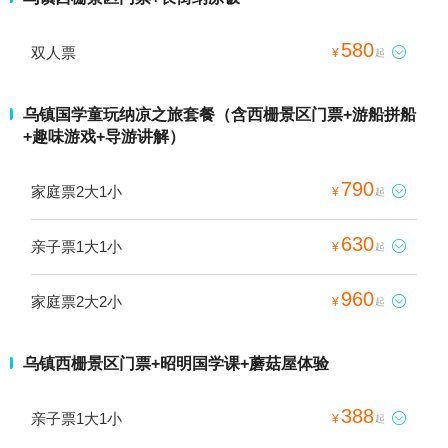
580
双人票

¥
起
乌镇国学童玩纳凉之旅套餐（含西栅景区门票+游船拼船
+趣味游戏+导游讲解）
790
家庭票2大1小

¥
起
630
亲子票1大1小

¥
起
960
家庭票2大2小

¥
起
乌镇西栅景区门票+昭明国学课+蘑菇屋体验
388
亲子票1大1小

¥
起