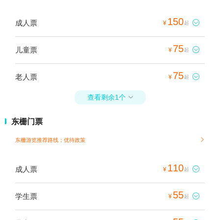
150
成人票

¥
起
75
儿童票

¥
起
75
老人票

¥
起
查看剩余1个

东栅门票
东栅游览推荐路线；
优待政策

110
成人票

¥
起
55
学生票

¥
起