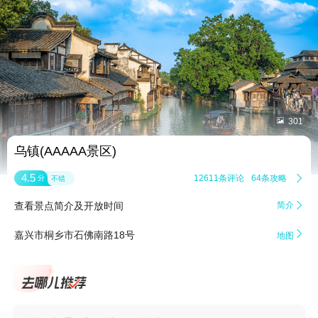


301
乌镇(AAAAA景区)
4.5
12611条评论
64条攻略

分
不错
查看景点简介及开放时间
简介


嘉兴市桐乡市石佛南路18号
地图