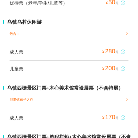
50
优待票（老年/学生/儿童等）

¥
起
乌镇乌村休闲游
包含：

280
成人票

¥
起
200
儿童票

¥
起
乌镇西栅景区门票+木心美术馆常设展票（不含特展）
贝聿铭弟子之作

170
成人票

¥
起
乌镇西栅景区门票+单程拼船+木心美术馆常设展票（不含