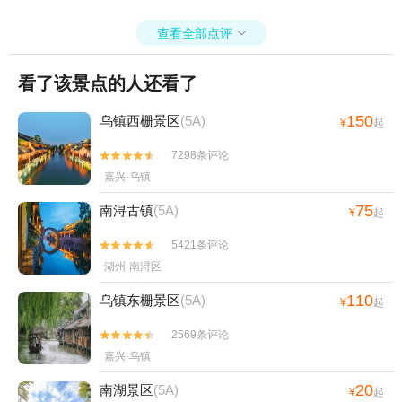
查看全部点评

看了该景点的人还看了
150
乌镇西栅景区
(5A)
¥
起
7298条评论


嘉兴·乌镇
75
南浔古镇
(5A)
¥
起
5421条评论


湖州·南浔区
110
乌镇东栅景区
(5A)
¥
起
2569条评论


嘉兴·乌镇
20
南湖景区
(5A)
¥
起