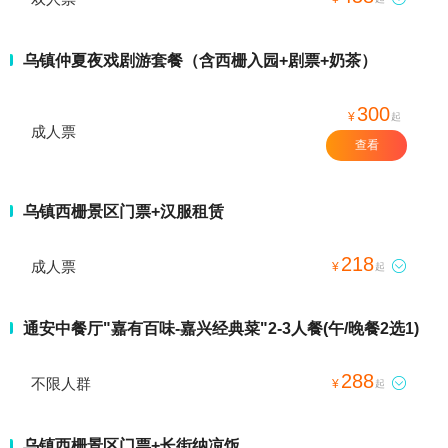
乌镇仲夏夜戏剧游套餐（含西栅入园+剧票+奶茶）
300
¥
起
成人票
查看
乌镇西栅景区门票+汉服租赁
218
成人票

¥
起
通安中餐厅"嘉有百味-嘉兴经典菜"2-3人餐(午/晚餐2选1)
288
不限人群

¥
起
乌镇西栅景区门票+长街纳凉饭