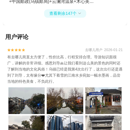
+中国邮政(乌镇邮局)+云澜湾温泉+木心美术
馆+乌镇民宿+乌镇游船1日游
查看剩余147个

用户评论
去哪儿用户 2026-01-21


有去哪儿简直太方便了，性价比高，行程安排合理。导游知识面很
广，讲解的非常详细。感恩刘导🙏让我们看到这么美的景色的同时还
了解到当地的文化风俗！乌镇已经是我第4次出行了，这次出行还是遇
到了刘导，太有缘分❤️尤其下着雪的江南水乡宛如一幅水墨画，品尝
当地的特色美食，不负此行。