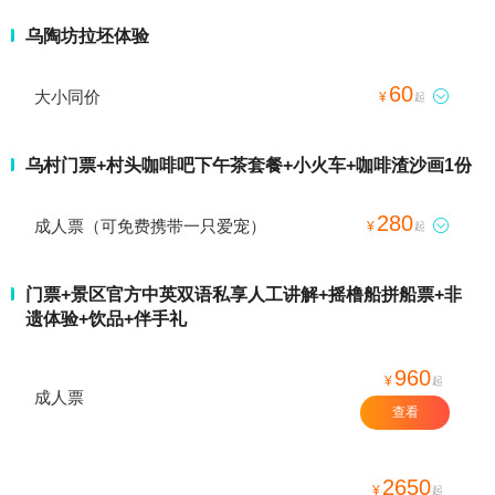
乌陶坊拉坯体验
60
大小同价

¥
起
乌村门票+村头咖啡吧下午茶套餐+小火车+咖啡渣沙画1份
280
成人票（可免费携带一只爱宠）

¥
起
门票+景区官方中英双语私享人工讲解+摇橹船拼船票+非
遗体验+饮品+伴手礼
960
¥
起
成人票
查看
2650
¥
起