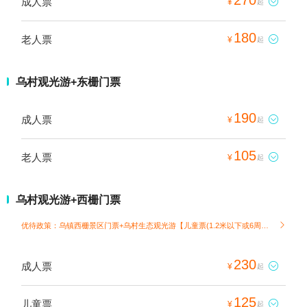
成人票

¥
起
180
老人票

¥
起
乌村观光游+东栅门票
190
成人票

¥
起
105
老人票

¥
起
乌村观光游+西栅门票
优待政策：乌镇西栅景区门票+乌村生态观光游【儿童票(1.2米以下或6周岁以下)】

230
成人票

¥
起
125
儿童票

¥
起