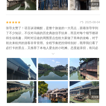
共8张
i*5 2025-08-04


张导太赞了！语言诙谐幽默，是整个旅途的一大亮点，跟着张导学到
了不少知识，不仅对乌镇的历史典故信手拈来，而且对每个细节都讲
得生动有趣，同时对沿途的周围景点也给大家做了简单的攻略，对于
初次来杭州的游客非常管用。全程节奏把控得特别好，既带我们看了
必打卡的景点，又推荐了本地人爱去的小吃摊。态度超亲切，有问必
答，这次乌镇之行多亏有他，体验感满分！

共9张