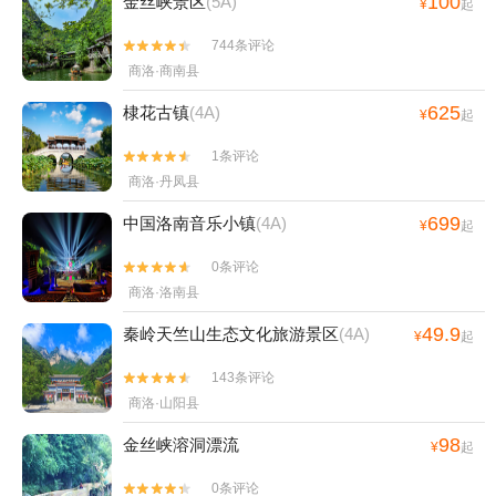
100
金丝峡景区
(5A)
¥
起
744条评论


商洛·商南县
625
棣花古镇
(4A)
¥
起
1条评论


商洛·丹凤县
699
中国洛南音乐小镇
(4A)
¥
起
0条评论


商洛·洛南县
49.9
秦岭天竺山生态文化旅游景区
(4A)
¥
起
143条评论


商洛·山阳县
98
金丝峡溶洞漂流
¥
起
0条评论

