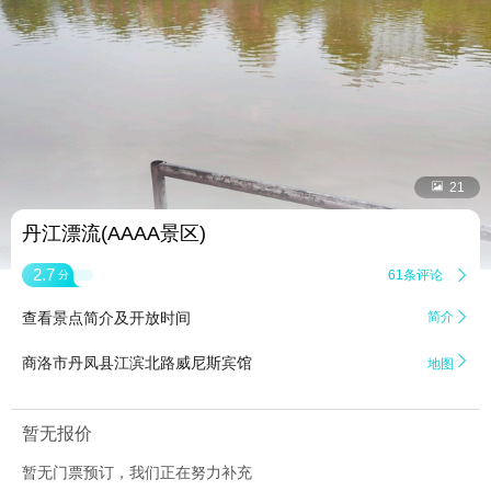


21
丹江漂流(AAAA景区)
2.7
61条评论

分
查看景点简介及开放时间
简介


商洛市丹凤县江滨北路威尼斯宾馆
地图
暂无报价
暂无门票预订，我们正在努力补充