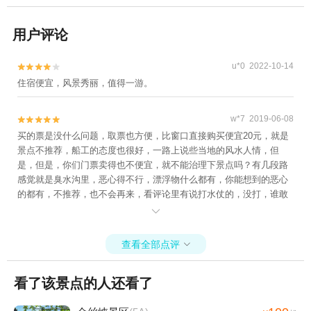
用户评论
u*0 2022-10-14


住宿便宜，风景秀丽，值得一游。
w*7 2019-06-08


买的票是没什么问题，取票也方便，比窗口直接购买便宜20元，就是
景点不推荐，船工的态度也很好，一路上说些当地的风水人情，但
是，但是，你们门票卖得也不便宜，就不能治理下景点吗？有几段路
感觉就是臭水沟里，恶心得不行，漂浮物什么都有，你能想到的恶心
的都有，不推荐，也不会再来，看评论里有说打水仗的，没打，谁敢
用这种脏水泼我，我立马翻脸，别光卖票，你们也该自己去漂一下，

或许和公园划船比起来票价也不算天价，但是真的别糟蹋什么第一漂
的称号了
查看全部点评

看了该景点的人还看了