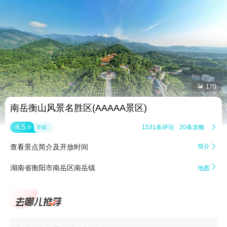


170
南岳衡山风景名胜区(AAAAA景区)
4.5
1531条评论
20条攻略

分
不错
查看景点简介及开放时间
简介


湖南省衡阳市南岳区南岳镇
地图