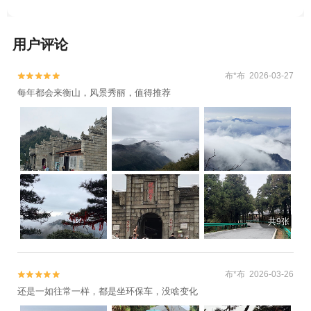
用户评论
布*布 2026-03-27


每年都会来衡山，风景秀丽，值得推荐
共9张
布*布 2026-03-26


还是一如往常一样，都是坐环保车，没啥变化