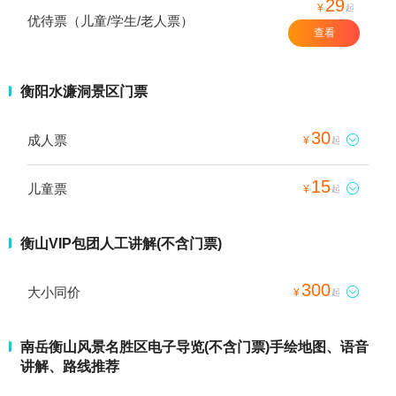
29
¥
起
优待票（儿童/学生/老人票）
查看
衡阳水濂洞景区门票
30
成人票

¥
起
15
儿童票

¥
起
衡山VIP包团人工讲解(不含门票)
300
大小同价

¥
起
南岳衡山风景名胜区电子导览(不含门票)手绘地图、语音
讲解、路线推荐