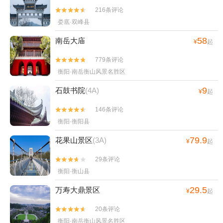
216条评论


娄底·双峰县
58
南岳大庙
¥
起
779条评论


衡阳·南岳衡山风景名胜区
9
石鼓书院
(4A)
¥
起
146条评论


衡阳·衡阳县
79.9
花果山景区
(3A)
¥
起
29条评论


衡阳·衡山县
29.5
万寿大鼎景区
¥
起
20条评论


衡阳·南岳衡山风景名胜区