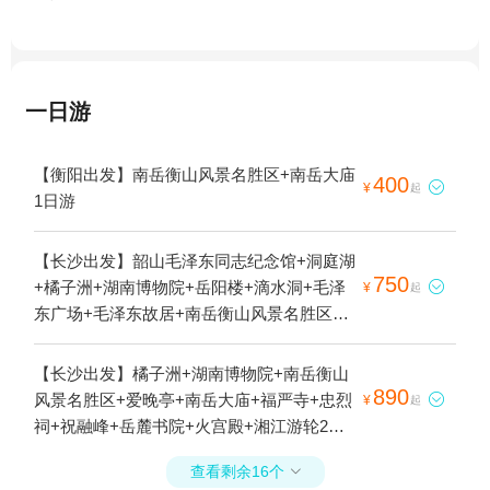
一日游
【衡阳出发】南岳衡山风景名胜区+南岳大庙
400

¥
起
1日游
【长沙出发】韶山毛泽东同志纪念馆+洞庭湖
750
+橘子洲+湖南博物院+岳阳楼+滴水洞+毛泽

¥
起
东广场+毛泽东故居+南岳衡山风景名胜区
+爱晚亭+南岳大庙+福严寺+忠烈祠+毛泽东
读私塾旧址+祝融峰+屈子文化园+岳麓书院
【长沙出发】橘子洲+湖南博物院+南岳衡山
+火宫殿+湘江游轮+坡子街牌坊+屈子文化园
890
风景名胜区+爱晚亭+南岳大庙+福严寺+忠烈

¥
起
+湘江游轮(岳麓山码头)4日游
祠+祝融峰+岳麓书院+火宫殿+湘江游轮2日
游
查看剩余16个
