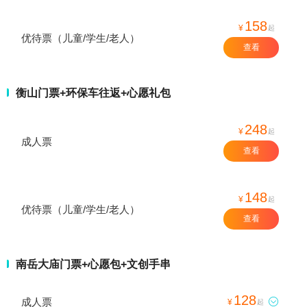
158
¥
起
优待票（儿童/学生/老人）
查看
衡山门票+环保车往返+心愿礼包
248
¥
起
成人票
查看
148
¥
起
优待票（儿童/学生/老人）
查看
南岳大庙门票+心愿包+文创手串
128
成人票

¥
起