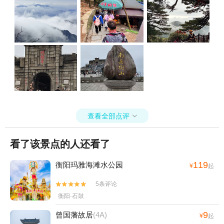
查看全部点评

看了该景点的人还看了
119
衡阳玛雅海滩水公园
¥
起
5条评论


衡阳·石鼓
9
曾国藩故居
(4A)
¥
起