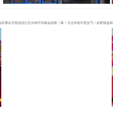
检好票后尽然说你们五分钟不到就会回来！唉！大过年的不想生气！好吧就这样