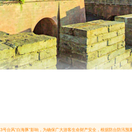
(提示有效期2026/8/8至2026/8/11)【暑期学子福利】活动时间：2026年6月10日 -8月31日优惠对象： 应届中、高考毕业生活动内容：单人出行： 持本人准考证+身份证，享景区门市价半价优惠。随行免单： 如有一名成人陪同购票，持准考证学生可免费入园。参与景区： 石浦