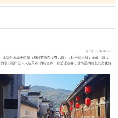
视*国 2026-02-26
），比喀什古城更喧闹（却只有嘈杂没有风情），比平遥古城更单薄（既没
费的老旧居民区＋人造景点"的结合体，缺乏让游客心甘情愿掏腰包的文化沉