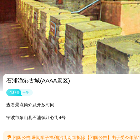
石浦渔港古城(AAAA景区)
4.0
分
一般
查看景点简介及开放时间
宁波市象山县石浦镇江心街4号

闭园公告|暑期学子福利|沿街灯组拆除【闭园公告】由于受今年第13号台风“白海豚”影响，为确保广大游客生命财产安全，根据防台防汛预案要求，石浦渔港古城于8月8日上午8:00起临时闭园，具体恢复开放时间将通过微信公众号另行通知，由此给您带来的不便，敬请谅解！