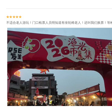


不适合老人游玩！门口检票人员明知道有坐轮椅老人！还叫我们换票！等