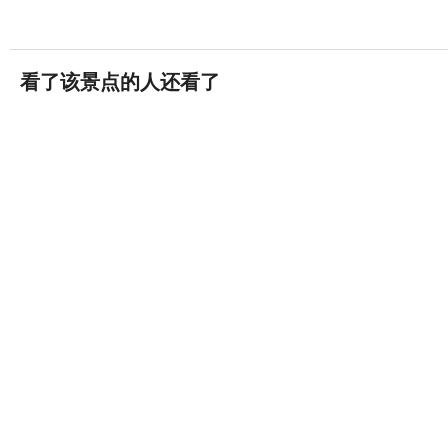
看了该景点的人还看了
中国渔村
(4A)
864条评论


宁波·象山县
象山影视城
(4A)
1792条评论


宁波·象山县
阿拉的海水上乐园
86条评论


宁波·象山县
东海半边山旅游度假区