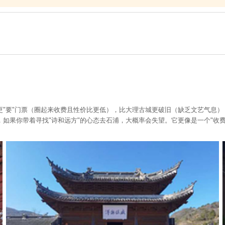
更"要"门票（圈起来收费且性价比更低），比大理古城更破旧（缺乏文艺气息
如果你带着寻找"诗和远方"的心态去石浦，大概率会失望。它更像是一个"收