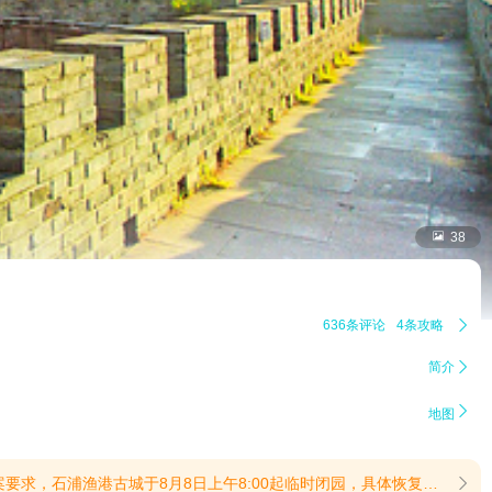

38
636条评论
4条攻略

简介


地图
渔港古城、中国渔村、中国海洋渔文化馆。(提示有效期2026/6/4至2026/8/31)【沿街灯组拆除】因台风“白海豚”影响，为保障游客安全，石浦渔港古城沿街灯组8月7日拆除，恢复时间另通知。(提示有效期2026/8/6至2026/8/31)
