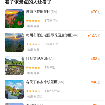
看了该景点的人还看了
70
雁南飞茶田景区
(5A)
¥
起
375条评论


梅州·梅县
42.5
梅州市雁山湖国际花园度假区
(4A)
¥
起
234条评论


梅州·梅县
98
叶剑英纪念园
(4A)
¥
起
1条评论


梅州·梅县
48
客天下客家小镇景区
(4A)
¥
起
1405条评论


梅州·梅江区