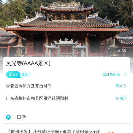


36
灵光寺(AAAA景区)
4.6
154条评论

分
很棒
查看景点简介及开放时间
简介


广东省梅州市梅县区雁洋镇阴那村
地图
一日游
【梅州出发】叶剑英纪念园+雁南飞茶田景区+灵