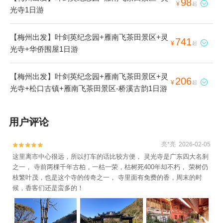
98

¥
起
光寺1日游
【梅州出发】叶剑英纪念园+雁南飞茶田景区+灵
741

¥
起
光寺+华侨围屋1日游
【梅州出发】叶剑英纪念园+雁南飞茶田景区+灵
206

¥
起
光寺+松口古镇+雁南飞茶田景区-桥溪古韵1日游
用户评论
亮*亮 2026-02-05


这里离市中心很远，所以打车的话比较方便， 灵光寺是广东四大名刹
之一， 寺前两棵千年古柏，一枯一荣，枯树死400年却不朽， 荣树仍
枝繁叶茂，也是这个寺的传奇之一， 寺里面有免费的香，周末的时
候，香客们还是蛮多的！