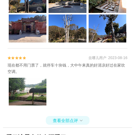
共7张
去哪儿用户 2023-08-16


现在都不用门票了，就停车十块钱，大中午来真的好清凉好过在家吹
空调。
查看全部点评
