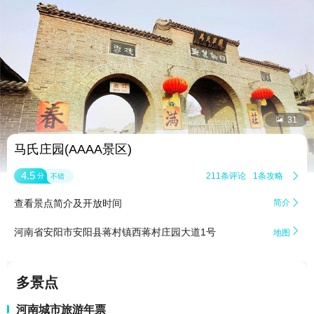


31
马氏庄园(AAAA景区)
4.5
211条评论
1条攻略

分
不错
查看景点简介及开放时间
简介


河南省安阳市安阳县蒋村镇西蒋村庄园大道1号
地图
多景点
河南城市旅游年票