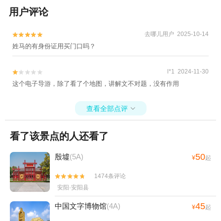
用户评论
去哪儿用户 2025-10-14


姓马的有身份证用买门口吗？
l*1 2024-11-30


这个电子导游，除了看了个地图，讲解文不对题，没有作用
查看全部点评

看了该景点的人还看了
50
殷墟
(5A)
¥
起
1474条评论


安阳·安阳县
45
中国文字博物馆
(4A)
¥
起