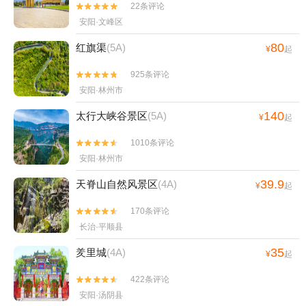
22条评论


安阳·文峰区
80
红旗渠
(5A)
¥
起
925条评论


安阳·林州市
140
太行大峡谷景区
(5A)
¥
起
1010条评论


安阳·林州市
39.9
天脊山自然风景区
(4A)
¥
起
170条评论


长治·平顺县
35
羑里城
(4A)
¥
起
422条评论


安阳·汤阴县