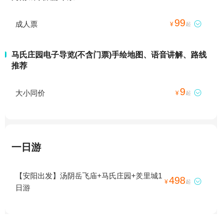
99
成人票

¥
起
马氏庄园电子导览(不含门票)手绘地图、语音讲解、路线
推荐
9
大小同价

¥
起
一日游
【安阳出发】汤阴岳飞庙+马氏庄园+羑里城1
498

¥
起
日游