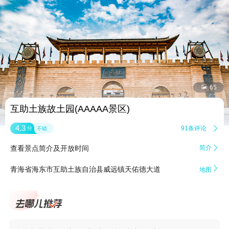


65
互助土族故土园(AAAAA景区)
4.3
91条评论

分
不错
查看景点简介及开放时间
简介


青海省海东市互助土族自治县威远镇天佑德大道
地图