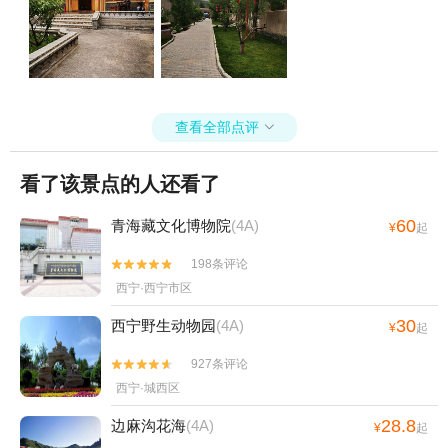
查看全部点评

看了该景点的人还看了
60
青海藏文化博物院
(4A)
¥
起
198条评论


西宁·西宁市区
30
西宁野生动物园
(4A)
¥
起
927条评论


西宁·城西区
28.8
边麻沟花海
(4A)
¥
起