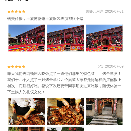
去哪儿用户 2026-07-31


物美价廉，土族博物馆土族服装表演都很不错
b*1 2020-07-09


昨天我们去纳顿庄园吃饭点了一道他们那里的特色菜——烤全羊宴！
我们十几个人点了一只烤全羊和几个素菜大家都觉得这样的搭配很上
档次，而且很好吃。都说下次还要带同事朋友过来吃饭，随便体验一
下土族人的礼仪文化！