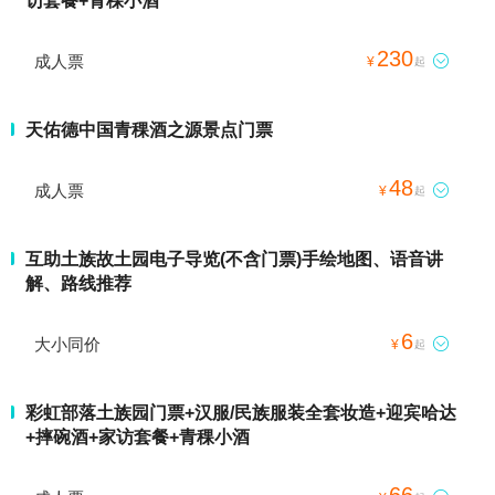
访套餐+青稞小酒
230
成人票

¥
起
天佑德中国青稞酒之源景点门票
48
成人票

¥
起
互助土族故土园电子导览(不含门票)手绘地图、语音讲
解、路线推荐
6
大小同价

¥
起
彩虹部落土族园门票+汉服/民族服装全套妆造+迎宾哈达
+摔碗酒+家访套餐+青稞小酒
66