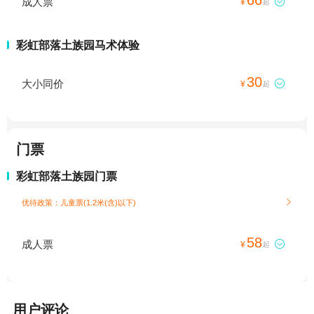
成人票

¥
起
彩虹部落土族园马术体验
30
大小同价

¥
起
门票
彩虹部落土族园门票
优待政策：儿童票(1.2米(含)以下)

58
成人票

¥
起
用户评论