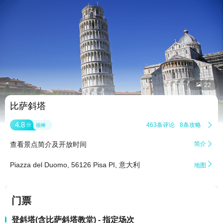


22
比萨斜塔
4.8
463条评论
8条攻略

分
很棒
查看景点简介及开放时间
简介


Piazza del Duomo, 56126 Pisa PI, 意大利
地图
门票
登斜塔(含比萨斜塔教堂) - 指定场次