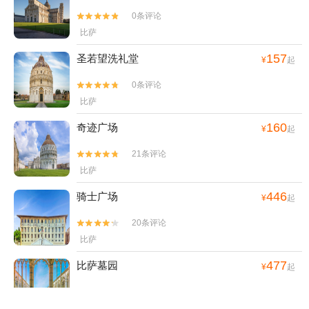
0条评论


比萨
157
圣若望洗礼堂
¥
起
0条评论


比萨
160
奇迹广场
¥
起
21条评论


比萨
446
骑士广场
¥
起
20条评论


比萨
477
比萨墓园
¥
起
0条评论


比萨