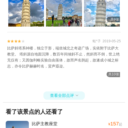
共9张
蛙*子 2019-05-25


比萨斜塔系钟楼，独立于形，端坐城北之奇迹广场，实依附于比萨大
教堂。 塔斜源自地面沉降，数百年间倾斜不止，然斜而不倒，世上绝
无仅有；又因伽利略实验自由落体，故而声名鹊起，故遂成小城之标
志，亦令比萨赫赫时名，蜚声遐迩。
共10张
查看全部点评

看了该景点的人还看了
157
比萨主教座堂
¥
起