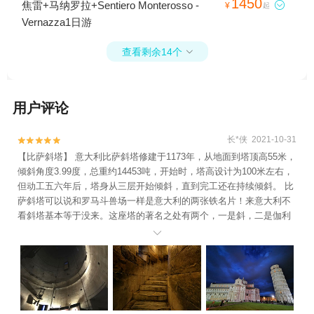
1450
焦雷+马纳罗拉+Sentiero Monterosso -

¥
起
Vernazza1日游
查看剩余14个

用户评论
长*侠 2021-10-31


【比萨斜塔】 意大利比萨斜塔修建于1173年，从地面到塔顶高55米，
倾斜角度3.99度，总重约14453吨，开始时，塔高设计为100米左右，
但动工五六年后，塔身从三层开始倾斜，直到完工还在持续倾斜。 比
萨斜塔可以说和罗马斗兽场一样是意大利的两张铁名片！来意大利不
看斜塔基本等于没来。这座塔的著名之处有两个，一是斜，二是伽利
略那个两个铁球同时落地的实验。 门票：18欧（不在奇迹广场景点套

票内） 时间：每个月的登塔时间都不相同，具体参考官网，但10-17
点基本没问题。 地址：意大利-托斯卡纳省-比萨城 交通：比萨很小的
城，比镇子大不了太多，从火车站出来走路20分钟就到