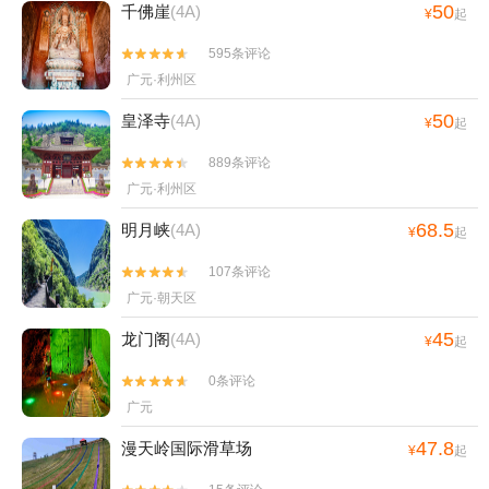
50
千佛崖
(4A)
¥
起
595条评论


广元·利州区
50
皇泽寺
(4A)
¥
起
889条评论


广元·利州区
68.5
明月峡
(4A)
¥
起
107条评论


广元·朝天区
45
龙门阁
(4A)
¥
起
0条评论


广元
47.8
漫天岭国际滑草场
¥
起