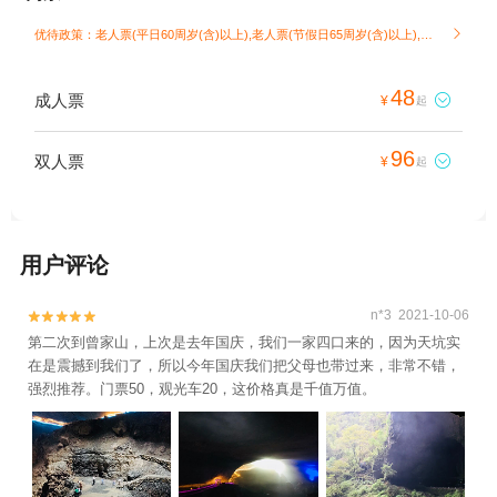
优待政策：老人票(平日60周岁(含)以上),老人票(节假日65周岁(含)以上),儿童票(1.2米(含)以下)

48
成人票

¥
起
96
双人票

¥
起
用户评论
n*3 2021-10-06


第二次到曾家山，上次是去年国庆，我们一家四口来的，因为天坑实
在是震撼到我们了，所以今年国庆我们把父母也带过来，非常不错，
强烈推荐。门票50，观光车20，这价格真是千值万值。