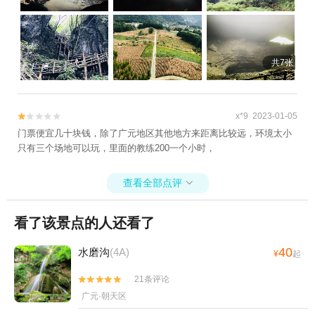
共7张
x*9 2023-01-05


门票便宜几十块钱，除了广元地区其他地方来距离比较远，环境太小
只有三个场地可以玩，里面的教练200一个小时，
查看全部点评

看了该景点的人还看了
40
水磨沟
(4A)
¥
起
21条评论


广元·朝天区