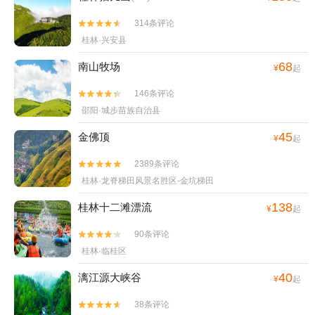
314条评论


桂林·兴安县
68
南山牧场
¥
起
146条评论


邵阳·城步苗族自治县
45
金佛顶
¥
起
2389条评论


桂林·龙脊梯田风景名胜区-金坑梯田
138
桂林十二滩漂流
¥
起
90条评论


桂林·临桂区
40
漓江源大峡谷
¥
起
38条评论

