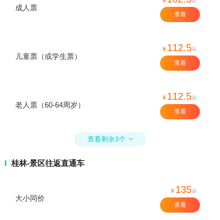
¥
起
成人票
查看
112.5
¥
起
儿童票（或学生票）
查看
112.5
¥
起
老人票（60-64周岁）
查看
查看剩余3个

桂林-景区往返直通车
135
¥
起
大小同价
查看