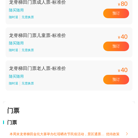
龙脊梯田门票成人票-标准价
80
¥
随买随用
预订
随时退
无需换票
龙脊梯田门票儿童票-标准价
40
¥
随买随用
预订
随时退
无需换票
龙脊梯田门票老人票-标准价
40
¥
随买随用
预订
随时退
无需换票
门票
门票
本周末龙脊梯田金坑大寨举办红瑶晒衣节民俗活动，景区通票可免费观赏全部节日展演，无额外收费；
优待政策
