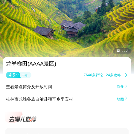


222
龙脊梯田(AAAA景区)
4.5
7646条评论
24条攻略

分
不错
查看景点简介及开放时间
简介


桂林市龙胜各族自治县和平乡平安村
地图