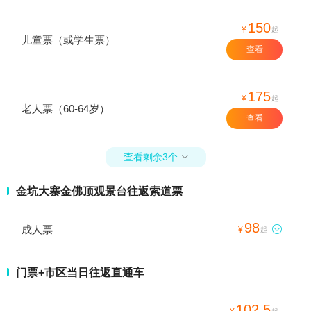
150
¥
起
儿童票（或学生票）
查看
175
¥
起
老人票（60-64岁）
查看
查看剩余3个

金坑大寨金佛顶观景台往返索道票
98
成人票

¥
起
门票+市区当日往返直通车
102.5