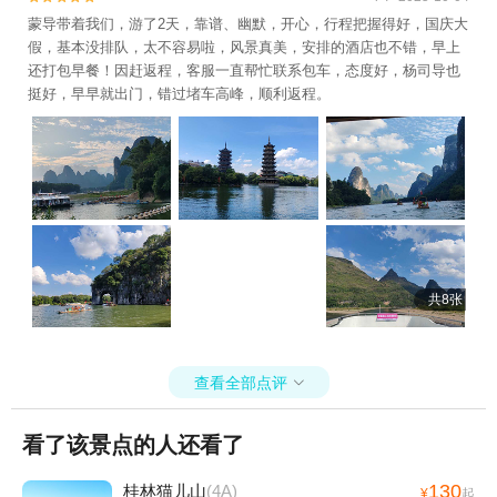
蒙导带着我们，游了2天，靠谱、幽默，开心，行程把握得好，国庆大
假，基本没排队，太不容易啦，风景真美，安排的酒店也不错，早上
还打包早餐！因赶返程，客服一直帮忙联系包车，态度好，杨司导也
挺好，早早就出门，错过堵车高峰，顺利返程。
共8张
查看全部点评

看了该景点的人还看了
130
桂林猫儿山
(4A)
¥
起