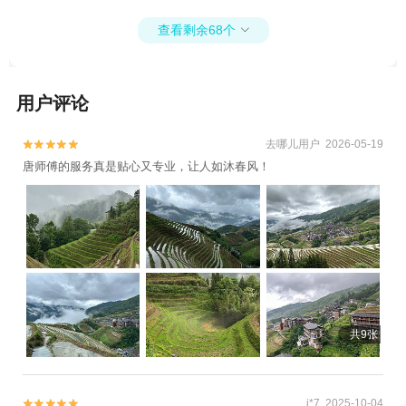
查看剩余68个

用户评论
去哪儿用户 2026-05-19


唐师傅的服务真是贴心又专业，让人如沐春风！
共9张
i*7 2025-10-04

