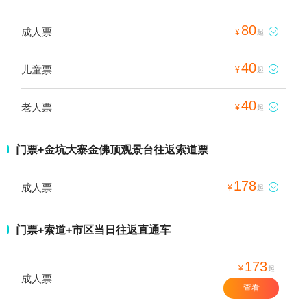
80
成人票

¥
起
40
儿童票

¥
起
40
老人票

¥
起
门票+金坑大寨金佛顶观景台往返索道票
178
成人票

¥
起
门票+索道+市区当日往返直通车
173
¥
起
成人票
查看