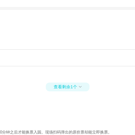
查看剩余1个

0分钟之后才能换票入园。现场扫码弹出的原价票却能立即换票。