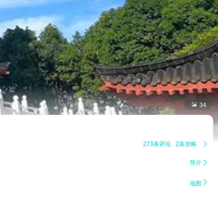

34
273条评论
2条攻略

简介


地图