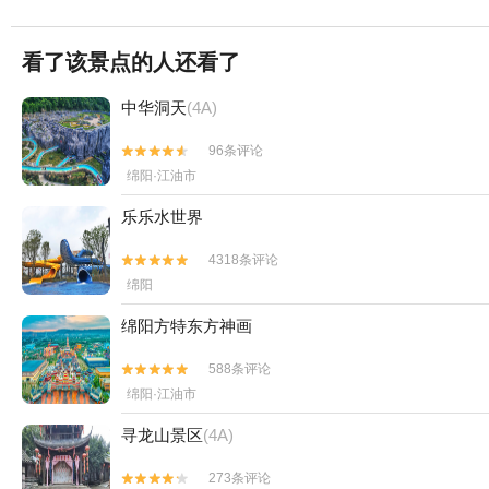
看了该景点的人还看了
中华洞天
(4A)
96条评论


绵阳·江油市
乐乐水世界
4318条评论


绵阳
绵阳方特东方神画
588条评论


绵阳·江油市
寻龙山景区
(4A)
273条评论

