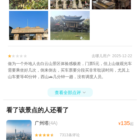
去哪儿用户 2025-12-22


做为一个外地人去白云山景区体验感极差，门票5元，但上山做观光车
需要乘坐好几次，倒来倒去，买车票要分段买非常耽误时间，尤其上
山车要等40分钟，西山🚗几分钟一趟，没有调度人员。
查看全部点评

看了该景点的人还看了
135
广州塔
(4A)
¥
起
7313条评论

