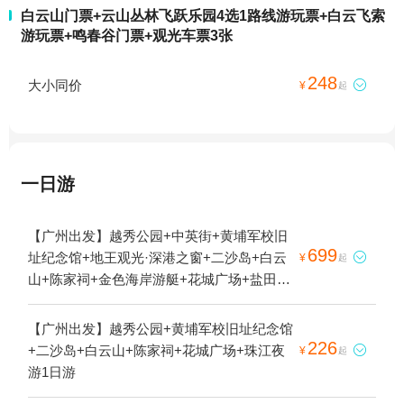
白云山门票+云山丛林飞跃乐园4选1路线游玩票+白云飞索
游玩票+鸣春谷门票+观光车票3张
248
大小同价

¥
起
一日游
【广州出发】越秀公园+中英街+黄埔军校旧
699
址纪念馆+地王观光·深港之窗+二沙岛+白云

¥
起
山+陈家祠+金色海岸游艇+花城广场+盐田海
滨栈道2日游
【广州出发】越秀公园+黄埔军校旧址纪念馆
226
+二沙岛+白云山+陈家祠+花城广场+珠江夜

¥
起
游1日游