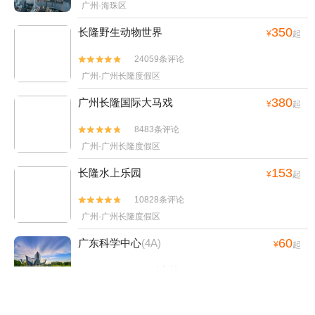
广州·海珠区
350
长隆野生动物世界
¥
起
24059条评论


广州·广州长隆度假区
380
广州长隆国际大马戏
¥
起
8483条评论


广州·广州长隆度假区
153
长隆水上乐园
¥
起
10828条评论


广州·广州长隆度假区
60
广东科学中心
(4A)
¥
起
3033条评论


广州·番禺区
113
珠江夜游