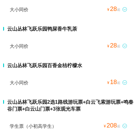
28
大小同价

¥
起
云山丛林飞跃乐园鸭屎香牛乳茶
28
大小同价

¥
起
云山丛林飞跃乐园百香金桔柠檬水
18
大小同价

¥
起
云山丛林飞跃乐园2选1路线游玩票+白云飞索游玩票+鸣春
谷门票+白云山门票+3张观光车票
208
学生票（小初高学生）

¥
起