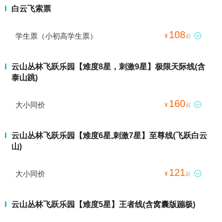
白云飞索票
108
学生票（小初高学生票）

¥
起
云山丛林飞跃乐园【难度8星，刺激9星】极限天际线(含
泰山跳)
160
大小同价

¥
起
云山丛林飞跃乐园【难度6星,刺激7星】至尊线(飞跃白云
山)
121
大小同价

¥
起
云山丛林飞跃乐园【难度5星】王者线(含窝囊版蹦极)