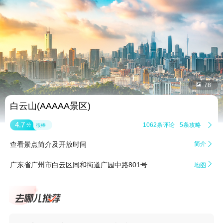


78
白云山(AAAAA景区)
4.7
1062条评论
5条攻略

分
很棒
查看景点简介及开放时间
简介


广东省广州市白云区同和街道广园中路801号
地图