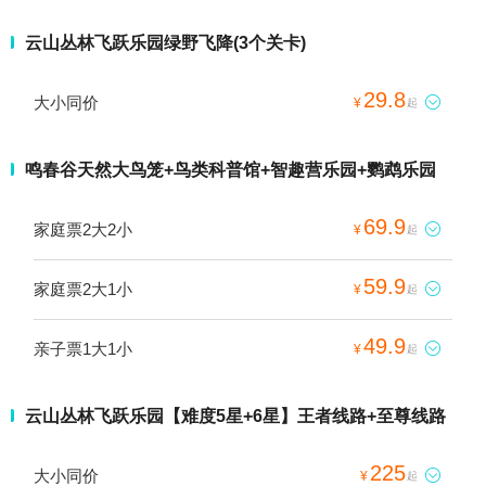
云山丛林飞跃乐园绿野飞降(3个关卡)
29.8
大小同价

¥
起
鸣春谷天然大鸟笼+鸟类科普馆+智趣营乐园+鹦鹉乐园
69.9
家庭票2大2小

¥
起
59.9
家庭票2大1小

¥
起
49.9
亲子票1大1小

¥
起
云山丛林飞跃乐园【难度5星+6星】王者线路+至尊线路
225
大小同价

¥
起