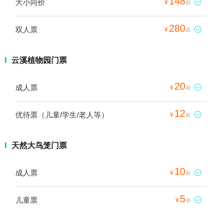
148
大小同价

¥
起
280
双人票

¥
起
云溪植物园门票
20
成人票

¥
起
12
优待票（儿童/学生/老人等）

¥
起
天然大鸟笼门票
10
成人票

¥
起
5
儿童票

¥
起