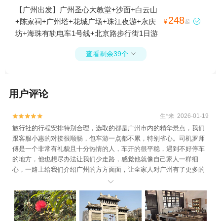
【广州出发】广州圣心大教堂+沙面+白云山
248
+陈家祠+广州塔+花城广场+珠江夜游+永庆

¥
起
坊+海珠有轨电车1号线+北京路步行街1日游
查看剩余39个

用户评论
生*来 2026-01-19


旅行社的行程安排特别合理，选取的都是广州市内的精华景点，我们
跟客服小惠的对接很顺畅，包车游一点都不累，特别省心。司机罗师
傅是一个非常有礼貌且十分热情的人，车开的很平稳，遇到不好停车
的地方，他也想尽办法让我们少走路，感觉他就像自己家人一样细
心，一路上给我们介绍广州的方方面面，让全家人对广州有了更多的
了解，整个旅途有了罗师傅一点都不枯燥。他的车空间很大，后排一

点都不挤，坐上去很舒服。非常感谢罗师傅一路的照顾和细致的讲
解，有机会一定再来！