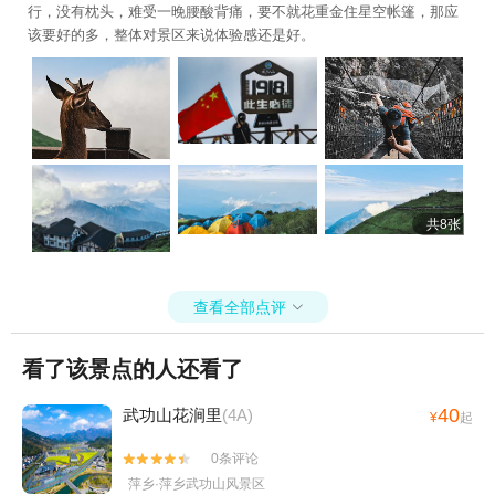
行，没有枕头，难受一晚腰酸背痛，要不就花重金住星空帐篷，那应
该要好的多，整体对景区来说体验感还是好。
共8张
查看全部点评

看了该景点的人还看了
40
武功山花涧里
(4A)
¥
起
0条评论


萍乡·萍乡武功山风景区