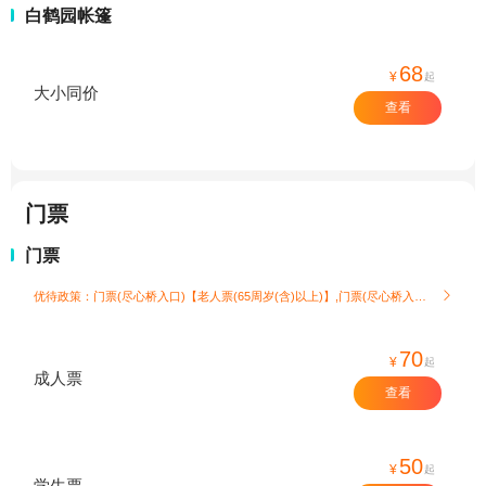
白鹤园帐篷
68
¥
起
大小同价
查看
门票
门票
优待政策：门票(尽心桥入口)【老人票(65周岁(含)以上)】,门票(尽心桥入口)【儿童票(1.2米(不含)以下)】

70
¥
起
成人票
查看
50
¥
起
学生票