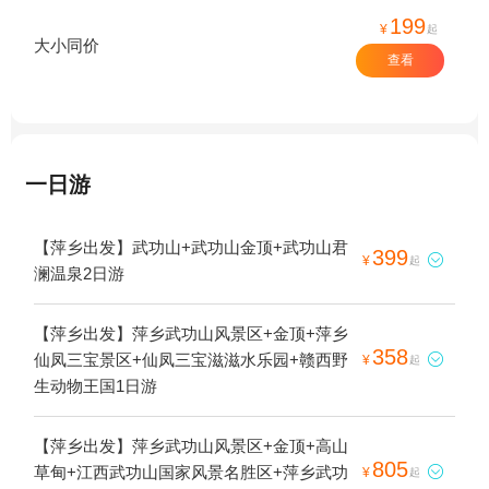
199
¥
起
大小同价
查看
一日游
【萍乡出发】武功山+武功山金顶+武功山君
399

¥
起
澜温泉2日游
【萍乡出发】萍乡武功山风景区+金顶+萍乡
358
仙凤三宝景区+仙凤三宝滋滋水乐园+赣西野

¥
起
生动物王国1日游
【萍乡出发】萍乡武功山风景区+金顶+高山
805
草甸+江西武功山国家风景名胜区+萍乡武功

¥
起