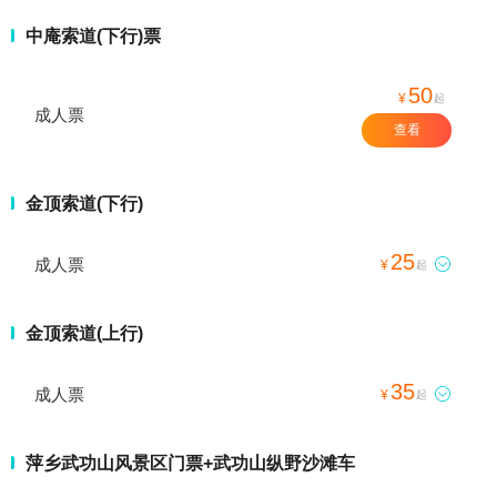
中庵索道(下行)票
50
¥
起
成人票
查看
金顶索道(下行)
25
成人票

¥
起
金顶索道(上行)
35
成人票

¥
起
萍乡武功山风景区门票+武功山纵野沙滩车