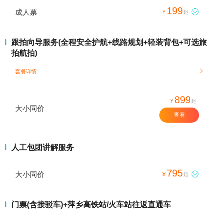
199
成人票

¥
起
跟拍向导服务(全程安全护航+线路规划+轻装背包+可选旅
拍航拍)
套餐详情

899
¥
起
大小同价
查看
人工包团讲解服务
795
大小同价

¥
起
门票(含接驳车)+萍乡高铁站/火车站往返直通车