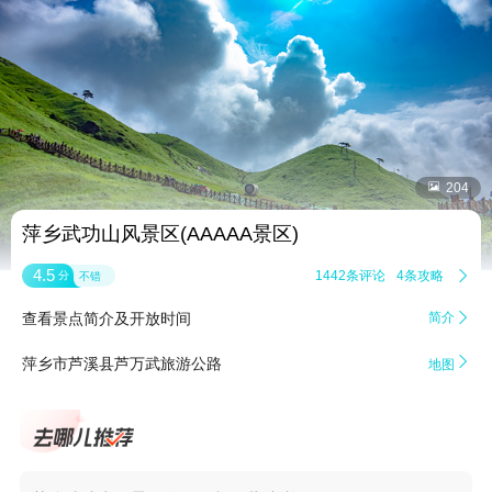


204
萍乡武功山风景区(AAAAA景区)
4.5
1442条评论
4条攻略

分
不错
查看景点简介及开放时间
简介


萍乡市芦溪县芦万武旅游公路
地图