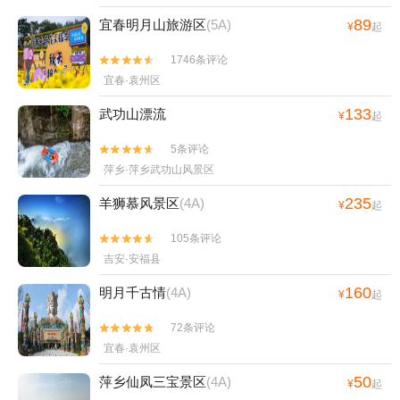
89
宜春明月山旅游区
(5A)
¥
起
1746条评论


宜春·袁州区
133
武功山漂流
¥
起
5条评论


萍乡·萍乡武功山风景区
235
羊狮慕风景区
(4A)
¥
起
105条评论


吉安·安福县
160
明月千古情
(4A)
¥
起
72条评论


宜春·袁州区
50
萍乡仙凤三宝景区
(4A)
¥
起