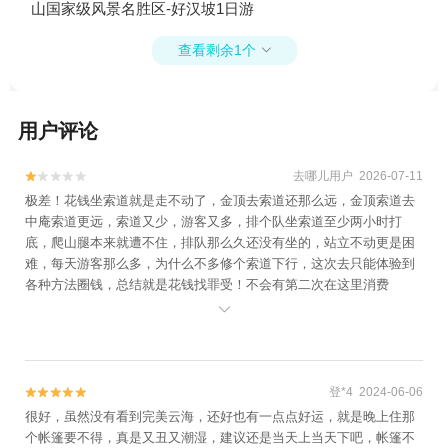
山国家级风景名胜区-好汉坡1日游
查看剩余1个

用户评论
去哪儿用户 2026-07-11


极差！花钱坐索道就是走不动了，金顶去索道还那么远，金顶索道去
中庵索道更远，索道又少，游客又多，排个队坐索道至少两小时打
底，爬山腿本来就遭不住，排队那么久还没有坐的，站立不动更是困
难，每天游客那么多，为什么不多修个索道下行，这次去只能体验到
各种方法圈钱，总结就是花钱找罪受！不会有第二次在这里消费
了。。

登*4 2024-06-06


很好，虽然没有看到完美云海，还好也有一点点好运，就是晚上住那
个帐篷要不得，真是又丑又潮湿，建议还是当天上当天下吧，帐篷不