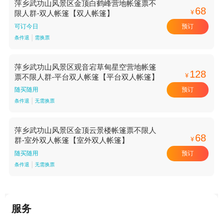
萍乡武功山风景区金顶白鹤峰营地帐篷票不
68
¥
限人群-双人帐篷【双人帐篷】
预订
可订今日
条件退
需换票
萍乡武功山风景区观音宕草甸星空营地帐篷
128
¥
票不限人群-平台双人帐篷【平台双人帐篷】
预订
随买随用
条件退
无需换票
萍乡武功山风景区金顶云景楼帐篷票不限人
68
¥
群-室外双人帐篷【室外双人帐篷】
预订
随买随用
条件退
无需换票
服务