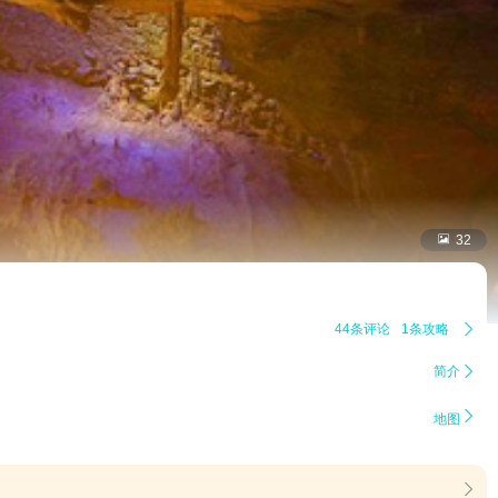

32
44条评论
1条攻略

简介


地图
