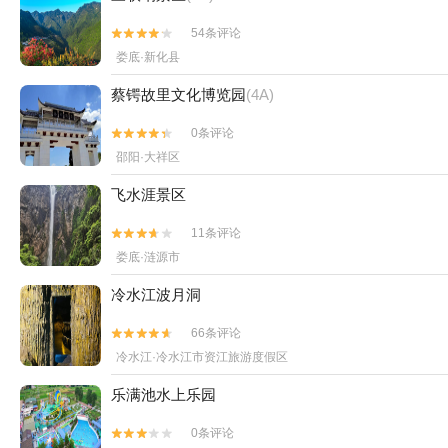
54条评论


娄底·新化县
蔡锷故里文化博览园
(4A)
0条评论


邵阳·大祥区
飞水涯景区
11条评论


娄底·涟源市
冷水江波月洞
66条评论


冷水江·冷水江市资江旅游度假区
乐满池水上乐园
0条评论

