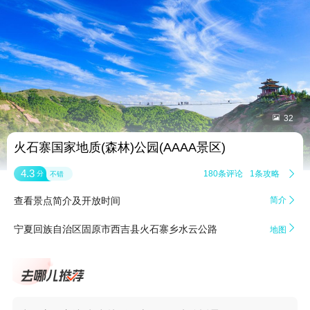


32
火石寨国家地质(森林)公园(AAAA景区)
4.3
180条评论
1条攻略

分
不错
查看景点简介及开放时间
简介


宁夏回族自治区固原市西吉县火石寨乡水云公路
地图