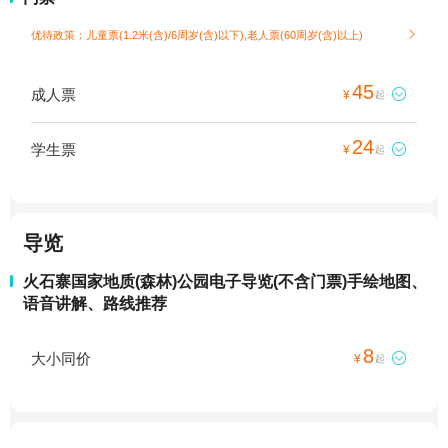
优待政策：儿童票(1.2米(含)/6周岁(含)以下),老人票(60周岁(含)以上)

45
成人票

¥
起
24
学生票

¥
起
导览
火石寨国家地质(森林)公园电子导览(不含门票)手绘地图、
语音讲解、路线推荐
8
大小同价

¥
起