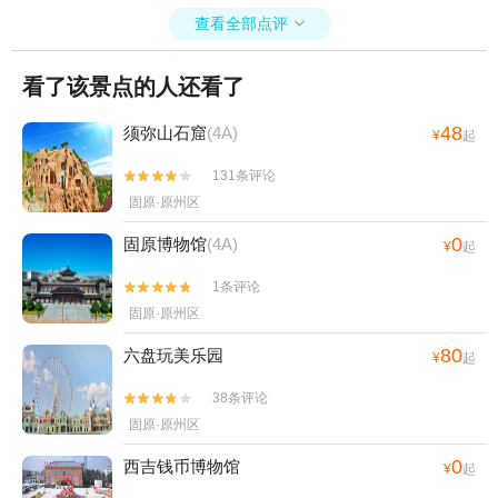
查看全部点评

看了该景点的人还看了
48
须弥山石窟
(4A)
¥
起
131条评论


固原·原州区
0
固原博物馆
(4A)
¥
起
1条评论


固原·原州区
80
六盘玩美乐园
¥
起
38条评论


固原·原州区
0
西吉钱币博物馆
¥
起