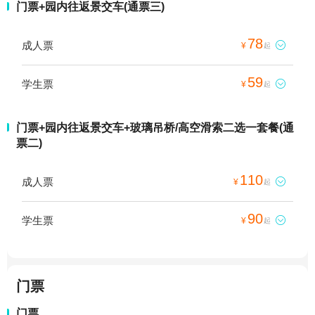
门票+园内往返景交车(通票三)
78
成人票

¥
起
59
学生票

¥
起
门票+园内往返景交车+玻璃吊桥/高空滑索二选一套餐(通
票二)
110
成人票

¥
起
90
学生票

¥
起
门票
门票