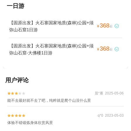
一日游
【固原出发】火石寨国家地质(森林)公园+须
368

¥
起
弥山石窟1日游
【固原出发】火石寨国家地质(森林)公园+须
368

¥
起
弥山石窟-大佛楼1日游
用户评论
晨*雁 2025-05-06


能不去最好就不去了吧，纯粹就是爬个山没什么景
q*0 2023-05-03


体验不错锻炼身体欣赏风景