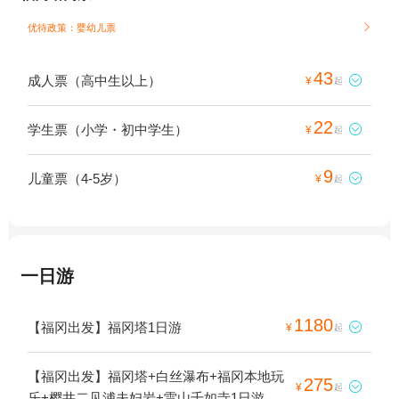
优待政策：婴幼儿票

43
成人票（高中生以上）

¥
起
22
学生票（小学・初中学生）

¥
起
9
儿童票（4-5岁）

¥
起
一日游
1180
【福冈出发】福冈塔1日游

¥
起
【福冈出发】福冈塔+白丝瀑布+福冈本地玩
275

¥
起
乐+樱井二见浦夫妇岩+雷山千如寺1日游