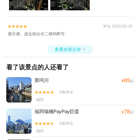
M*g 2025-02-19


很方便。进去前出示二维码即可。
查看全部点评

看了该景点的人还看了
65
那珂川
¥
起
0条评论


福冈
78
福冈瑞穗PayPay巨蛋
¥
起
0条评论


福冈