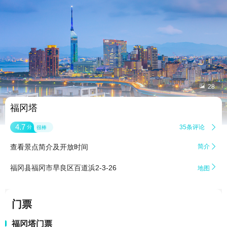


28
福冈塔
4.7
35条评论

分
很棒
查看景点简介及开放时间
简介


福冈县福冈市早良区百道浜2-3-26
地图
门票
福冈塔门票