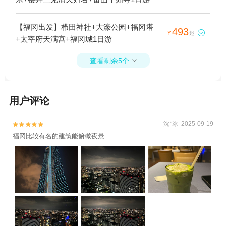
【福冈出发】栉田神社+大濠公园+福冈塔
493

¥
起
+太宰府天满宫+福冈城1日游
查看剩余5个

用户评论
沈*冰 2025-09-19


福冈比较有名的建筑能俯瞰夜景