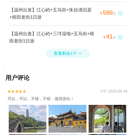
【温州出发】江心屿+五马街+朱自清旧居
599

¥
起
+梧田老街1日游
【温州出发】江心屿+三垟湿地+五马街+梧
41

¥
起
田老街1日游
查看剩余1个

用户评论
n*0 2025-09-16


可以，可以，不错，不错，值得游玩！