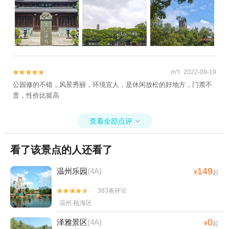
m*r 2022-09-19


公园修的不错，风景秀丽，环境宜人，是休闲放松的好地方，门票不
贵，性价比挺高
查看全部点评

看了该景点的人还看了
149
温州乐园
(4A)
¥
起
383条评论


温州·瓯海区
0
泽雅景区
(4A)
¥
起