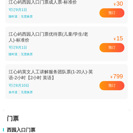
江心屿西园入口门票成人票-标准价
30
¥
可订9月1日
预订
随时退
无需换票
江心屿西园入口门票优待票(儿童/学生/老
15
¥
人)-标准价
预订
可订9月1日
随时退
无需换票
江心屿英文人工讲解服务团队票(1-20人)-英
799
¥
语-2小时【2小时 英语】
预订
可订8月10日
条件退
无需换票
门票
西园入口门票