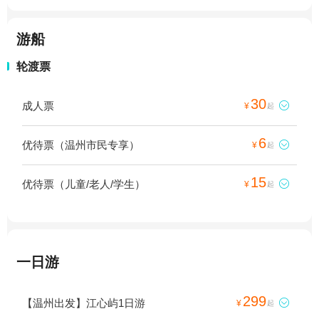
游船
轮渡票
30
成人票

¥
起
6
优待票（温州市民专享）

¥
起
15
优待票（儿童/老人/学生）

¥
起
一日游
299
【温州出发】江心屿1日游

¥
起