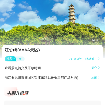


33
江心屿(AAAA景区)
4.5
917条评论
4条攻略

分
不错
查看景点简介及开放时间
简介


浙江省温州市鹿城区望江东路119号(星河广场对面)
地图