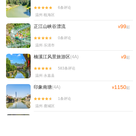
6条评论


温州·瓯海区
99
正江山峡谷漂流
¥
起
0条评论


温州·乐清市
9
楠溪江风景旅游区
(4A)
¥
起
583条评论


温州·永嘉县
1150
印象南塘
(4A)
¥
起
1条评论


温州·鹿城区
18
中雁荡山
(4A)
¥
起
4条评论

