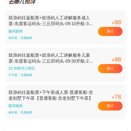
鼓浪屿往返船票+鼓浪屿人工讲解服务成人
88
¥
票-东渡客运码头-三丘田码头-09:10开航-3小
时讲解【3小时讲解 09:10开航 东渡客运码
预订
随买随用
头-三丘田码头】
条件退
无需换票
鼓浪屿往返船票+鼓浪屿人工讲解服务儿童
88
¥
票-东渡客运码头-三丘田码头-09:30开航-2小
时讲解-非当日可售【2小时讲解 09:30开航
预订
22:30前可订明日
东渡客运码头-三丘田码头】
不可退
无需换票
鼓浪屿往返船票+下午茶成人票-普通客船-含
78
¥
老别墅下午茶【普通客船 含老别墅下午茶】
预订
随买随用
条件退
无需换票