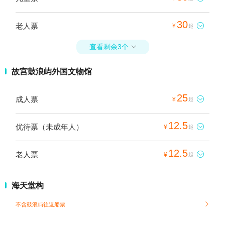
30
老人票

¥
起
查看剩余3个

故宫鼓浪屿外国文物馆
25
成人票

¥
起
12.5
优待票（未成年人）

¥
起
12.5
老人票

¥
起
海天堂构
不含鼓浪屿往返船票
