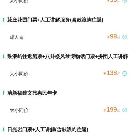
大小同价

¥
起
菽庄花园门票+人工讲解服务(含鼓浪屿往返)
98
成人票

¥
起
鼓浪屿往返船票+八卦楼风琴博物馆门票+拼团人工讲解
138
大小同价

¥
起
清新福建文旅惠民年卡
199
大小同价

¥
起
日光岩门票+人工讲解(含鼓浪屿往返)