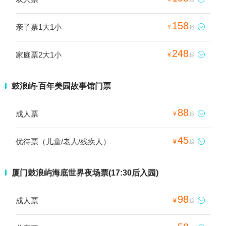
158
亲子票1大1小

¥
起
248
家庭票2大1小

¥
起
鼓浪屿·百年美园故事馆门票
88
成人票

¥
起
45
优待票（儿童/老人/残疾人）

¥
起
厦门鼓浪屿海底世界夜场票(17:30后入园)
98
成人票

¥
起