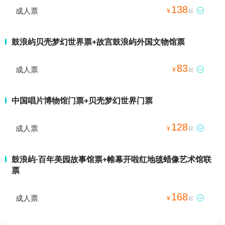
138
成人票

¥
起
鼓浪屿贝壳梦幻世界票+故宫鼓浪屿外国文物馆票
83
成人票

¥
起
中国唱片博物馆门票+贝壳梦幻世界门票
128
成人票

¥
起
鼓浪屿·百年美园故事馆票+帷幕开啦红地毯蜡像艺术馆联
票
168
成人票

¥
起