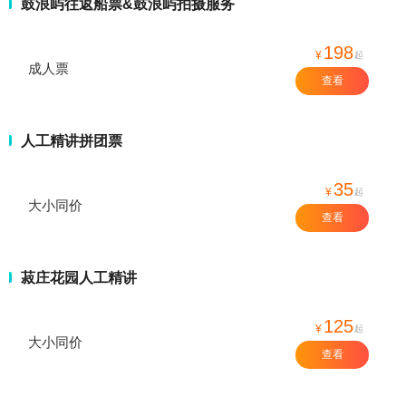
鼓浪屿往返船票&鼓浪屿拍摄服务
198
¥
起
成人票
查看
人工精讲拼团票
35
¥
起
大小同价
查看
菽庄花园人工精讲
125
¥
起
大小同价
查看