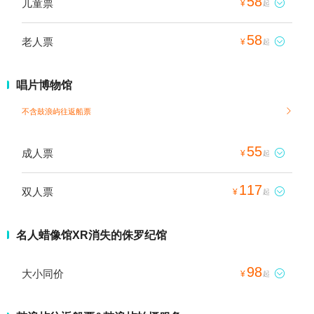
58
儿童票

¥
起
58
老人票

¥
起
唱片博物馆
不含鼓浪屿往返船票

55
成人票

¥
起
117
双人票

¥
起
名人蜡像馆XR消失的侏罗纪馆
98
大小同价

¥
起