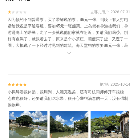
去哪儿用户 2026-07-31


因为预约不到普通票，买了带解说的票，86元一张。到晚上有人打电
话给我说是平通客服，要加45元一张船票。上岛就有导游接我们，导
游是岛上的居民，走了一会就说他们家就在附近，要请我们喝茶。刚
好有点渴了，就跟着去了，原来是个小茶庄。顺便买了些，又逛了一
圈，大概说了一下经过时见到的建筑。海天堂构的票要88元一张，菽
庄花园门票要30元一张，环岛摆渡车要50元一张。两大人两孩子吃一

顿午饭，花了988.6元。
艳*艳 2025-10-14


小揭导游很体贴，很周到，人漂亮温柔，还有司机闫师傅开车很稳，
态度也很好，还要请我们吃水果，很开心😁很满意的一天，没有强制
购物🛍️。