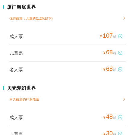
厦门海底世界
优待政策：儿童票(1.2米以下)

107
成人票

¥
起
68
儿童票

¥
起
68
老人票

¥
起
贝壳梦幻世界
不含鼓浪屿往返船票

48
成人票

¥
起
30
儿童票

¥
起