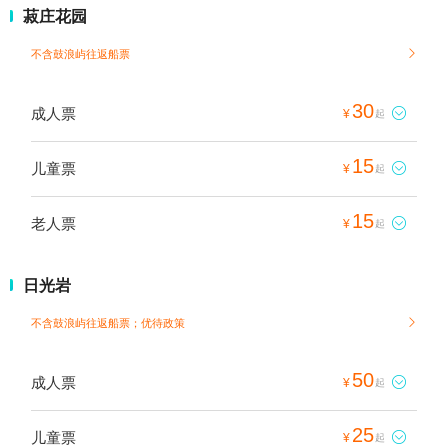
菽庄花园
不含鼓浪屿往返船票

30
成人票

¥
起
15
儿童票

¥
起
15
老人票

¥
起
日光岩
不含鼓浪屿往返船票；
优待政策

50
成人票

¥
起
25
儿童票

¥
起