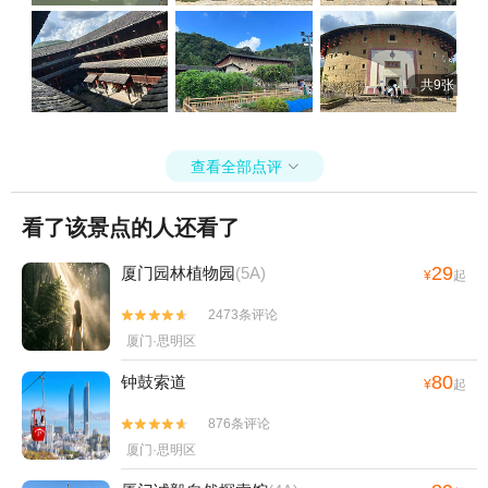
共9张
查看全部点评

看了该景点的人还看了
29
厦门园林植物园
(5A)
¥
起
2473条评论


厦门·思明区
80
钟鼓索道
¥
起
876条评论


厦门·思明区