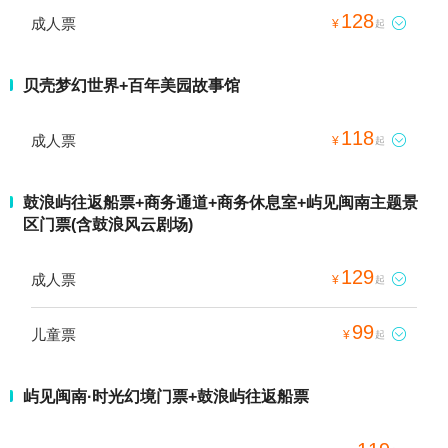
128
成人票

¥
起
贝壳梦幻世界+百年美园故事馆
118
成人票

¥
起
鼓浪屿往返船票+商务通道+商务休息室+屿见闽南主题景
区门票(含鼓浪风云剧场)
129
成人票

¥
起
99
儿童票

¥
起
屿见闽南·时光幻境门票+鼓浪屿往返船票