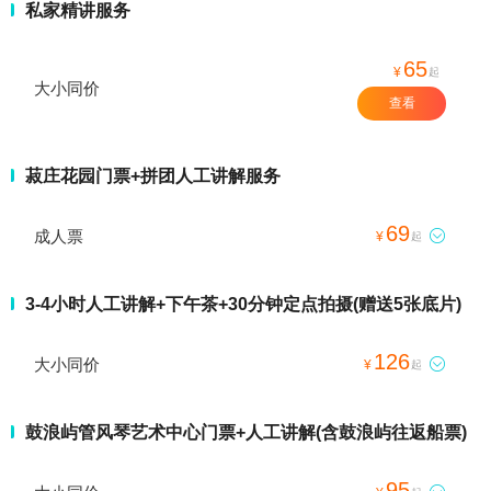
私家精讲服务
65
¥
起
大小同价
查看
菽庄花园门票+拼团人工讲解服务
69
成人票

¥
起
3-4小时人工讲解+下午茶+30分钟定点拍摄(赠送5张底片)
126
大小同价

¥
起
鼓浪屿管风琴艺术中心门票+人工讲解(含鼓浪屿往返船票)
95