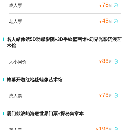
78
成人票

¥
起
45
老人票

¥
起
名人蜡像馆5D动感影院+3D手绘壁画馆+幻界光影沉浸艺
术馆
88
大小同价

¥
起
帷幕开啦红地毯蜡像艺术馆
78
成人票

¥
起
厦门鼓浪屿海底世界门票+探秘集章本
198
双人票

¥
起