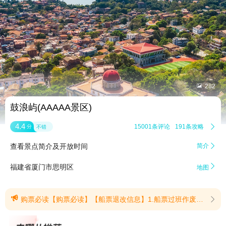


282
鼓浪屿(AAAAA景区)
4.4
15001条评论
191条攻略

分
不错
查看景点简介及开放时间
简介


福建省厦门市思明区
地图

购票必读【购票必读】【船票退改信息】1.船票过班作废。船票往程(进岛)须按照购买船票的日期、航次及地点乘船。返程(出岛)凭有效乘船凭证可在20天内免费乘坐一次返程航班，船型不定，逾期作废。游客可在三丘田码头或内厝澳码头搭乘返程的航班。2.船票售出后，未使用的船票可在距开航时间1小时以前办理退票或改签，同一笔订单(支付一次即一笔订单)仅支持整笔退票或改签，无法退单独退或改签其中部分人员。改签同一订单，应将订单人员批量改签至相同日期、航线、航班，不支持拆分改签。3.因大雾、台风等不可抗力因素造成停航的，停航当日的船票仅可进行退票处理(免收退票手续费)，不支持改签。【船票购票信息】1.一个订单可购买5张船票，账号中存在5张未使用的船票则无法再次购票。同一账号在平台及网站购票系统中，每月最多可购买20张船票(含退票及已过期船票)。2.所售船票均为实名制船票，用户可以为自己购票，也可以为他人购票，但均须准确填写中华人民共和国二代身份证或其他有效证件(包含港澳居民来往内地通行证、台湾居民来往大陆通行证及按规定可使用的有效护照)或“中华人民共和国残疾军人证”(以下简称“身份证件”)的真实有效身份信息，检票时验证船票、购票证件和乘客本人一致后方可乘船。3.一张有效身份证件同一乘船日期只能购买一张船票，成人乘客如有携带6周岁以下或身高不足1.2米的儿童，请至少提前60分钟凭该免费儿童的有效身份证件原件(不满2周岁婴儿凭出生医学证明)到乘船出发码头售票窗口申领免费实名制船票，每位成人可携带2名免费儿童，超过2名时，应按超过人数购买儿童半价票。年龄超过7周（含)但不超过14周岁或者身高超过1.2米但不超过1.5米的未成年人和持有“中华人民共和国残疾军人证”、因公致残的人民警察证和残疾消防救援证可购买半价优惠票。4.购买的儿童半价票，检票时核验身高，符合优待条件方可乘船。检票时发现应购买儿童半价票而未买票的儿童需补半价票;应购买全价票而购买半价票的儿童，需补收全价票与半价票的票价差额款。5.购票系统均预售10日内(含当日)的船票，每日上午9:00开放购买第10日船票。6.使用二代身份证号购票的乘客无需换票，直接刷二代身份证(经核验身份信息无误)检票进站。如果使用二代身份证以外的证件购票，或二代身份证失磁的乘客需打印登船凭证，并配合购票时使用的有效证件原件(复印件无效)检票乘船。若同一证件有购买不同日期航班，请自行打印纸质登船凭证用于乘船检票7.人工售票窗口或检票口提供免费打印登船凭证服务，但需本人出示有效购票证件原件(复印件无效)。用身份证号购票的乘客若在购票后丢失二代身份证，可凭临时身份证或驾驶证、社保卡等同时有姓名、身份证号、证件照片的无标明有限用途的有效证件原件(复印件无效)打印登船凭证。成人不可用户口本打印登船凭证或作为检票证件。8.15:00至18:30为鼓浪屿出岛返程高峰，排队检票、候船时间较长，请提前安排好行程。9.航班、票价如有变化，以当日码头信息为准。当某航班余票不足时，则该航班不在平台系统进行销售。异常天气及特殊情况，请配合现场工作人员。10. 轮渡系统退订开放时间为:05:00-23:00，本须知中的未尽事宜，按《厦门轮渡有限公司旅游客运航线乘船管理规定》等有关规定办理，详情请查阅网站。(提示有效期2026/7/24至2026/12/31)
