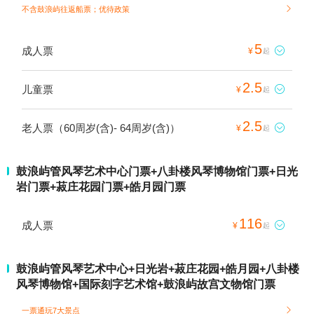
不含鼓浪屿往返船票；
优待政策

5
成人票

¥
起
2.5
儿童票

¥
起
2.5
老人票（60周岁(含)- 64周岁(含)）

¥
起
鼓浪屿管风琴艺术中心门票+八卦楼风琴博物馆门票+日光
岩门票+菽庄花园门票+皓月园门票
116
成人票

¥
起
鼓浪屿管风琴艺术中心+日光岩+菽庄花园+皓月园+八卦楼
风琴博物馆+国际刻字艺术馆+鼓浪屿故宫文物馆门票
一票通玩7大景点
