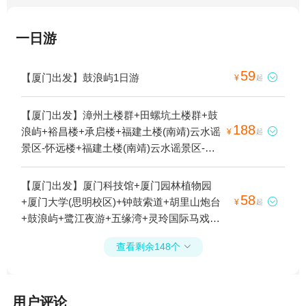
一日游
59
【厦门出发】鼓浪屿1日游

¥
起
【厦门出发】漳州土楼群+田螺坑土楼群+鼓
188
浪屿+裕昌楼+承启楼+福建土楼(南靖)云水谣

¥
起
景区-怀远楼+福建土楼(南靖)云水谣景区-和
贵楼+鹭江夜游+云水谣古镇+福建土楼王景
区+塔下村+曾厝垵+福建土楼·永定景区-侨福
【厦门出发】厦门科技馆+厦门园林植物园
楼+五云楼+福建土楼永定景区+福建土楼(南
58
+厦门大学(思明校区)+钟鼓索道+胡里山炮台

¥
起
靖)景区+土楼之光文化园+世泽楼+漳州古城
+鼓浪屿+鹭江夜游+五缘湾+灵玲国际马戏城
+云水谣景区+南靖土楼+福建土楼非遗技艺
+鼓浪屿往返轮渡+厦门老院子景区+厦门本
传承中心(南靖云水谣)+云水谣古镇情人桥1
查看剩余148个

地玩乐+沙坡尾+华夏演艺《闽南传奇》秀
日游
+和平码头+老院子牌坊1日游
用户评论