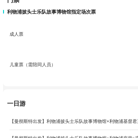
门票
利物浦披头士乐队故事博物馆指定场次票
成人票
儿童票（需陪同人员）
一日游
【曼彻斯特出发】利物浦披头士乐队故事博物馆+利物浦基督君