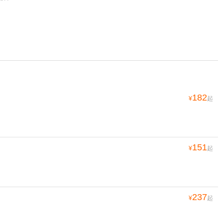
182
¥
起
151
¥
起
237
¥
起