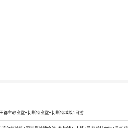
王都主教座堂+切斯特座堂+切斯特城墙1日游