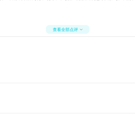
查看全部点评
