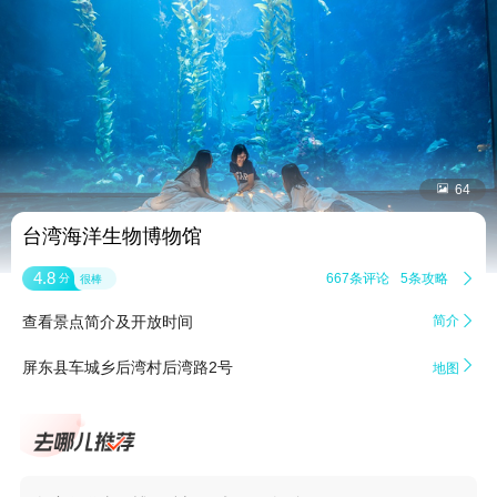


64
台湾海洋生物博物馆
4.8
667条评论
5条攻略

分
很棒
查看景点简介及开放时间
简介


屏东县车城乡后湾村后湾路2号
地图