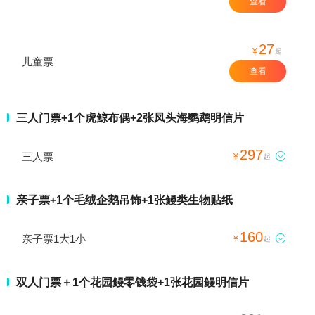
查看
27
¥
起
儿童票
查看
三人门票+1个虎鲸布偶+2张凤头海鹦鹉明信片
297
三人票

¥
起
亲子票+1个毛绒企鹅吊饰+1张鳗类生物贴纸
160
亲子票1大1小

¥
起
双人门票＋1个花园鳗零钱袋+1张花园鳗明信片