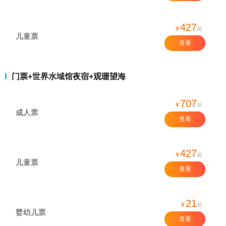
427
¥
起
儿童票
查看
门票+世界水域馆夜宿+观珊望海
707
¥
起
成人票
查看
427
¥
起
儿童票
查看
21
¥
起
婴幼儿票
查看