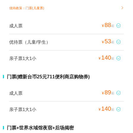
优待政策：门票(儿童票)

88
成人票

¥
起
53
优待票（儿童/学生）

¥
起
140
亲子票1大1小

¥
起
门票(赠新台币25元711便利商店购物券)
89
成人票

¥
起
140
亲子票1大1小

¥
起
门票+世界水域馆夜宿+后场揭密