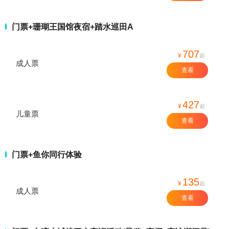
门票+珊瑚王国馆夜宿+踏水巡田A
707
¥
起
成人票
查看
427
¥
起
儿童票
查看
门票+鱼你同行体验
135
¥
起
成人票
查看