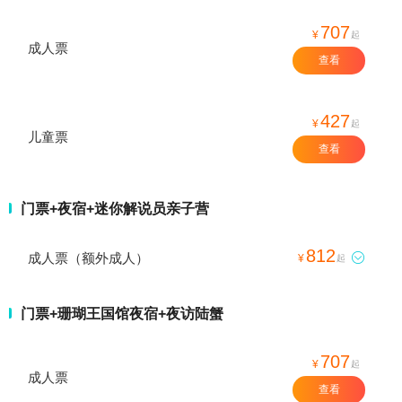
707
¥
起
成人票
查看
427
¥
起
儿童票
查看
门票+夜宿+迷你解说员亲子营
812
成人票（额外成人）

¥
起
门票+珊瑚王国馆夜宿+夜访陆蟹
707
¥
起
成人票
查看