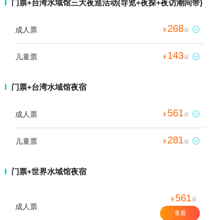
门票+台湾水域馆三大夜巡活动(导览+夜探+夜访潮间带)
268
成人票

¥
起
143
儿童票

¥
起
门票+台湾水域馆夜宿
561
成人票

¥
起
281
儿童票

¥
起
门票+世界水域馆夜宿
561
¥
起
成人票
查看