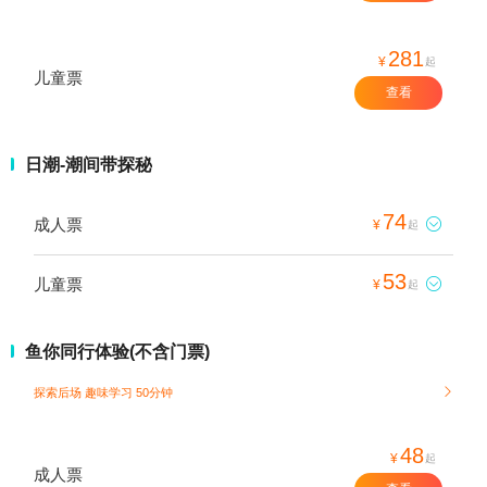
281
¥
起
儿童票
查看
日潮-潮间带探秘
74
成人票

¥
起
53
儿童票

¥
起
鱼你同行体验(不含门票)
探索后场 趣味学习 50分钟

48
¥
起
成人票