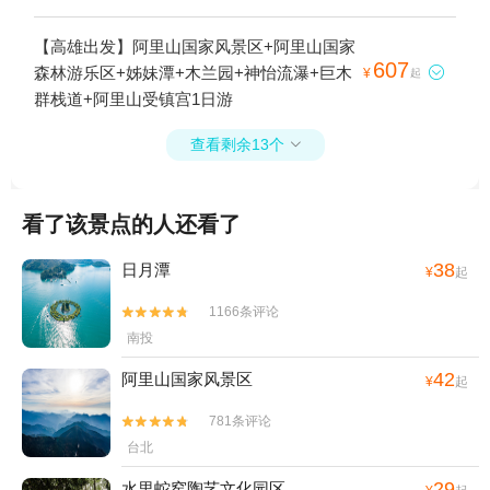
【高雄出发】阿里山国家风景区+阿里山国家
607
森林游乐区+姊妹潭+木兰园+神怡流瀑+巨木

¥
起
群栈道+阿里山受镇宫1日游
查看剩余13个

看了该景点的人还看了
38
日月潭
¥
起
1166条评论


南投
42
阿里山国家风景区
¥
起
781条评论


台北
29
水里蛇窑陶艺文化园区