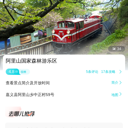


34
阿里山国家森林游乐区
4.8
5条评论
17条攻略

分
很棒
查看景点简介及开放时间
简介


嘉义县阿里山乡中正村59号
地图