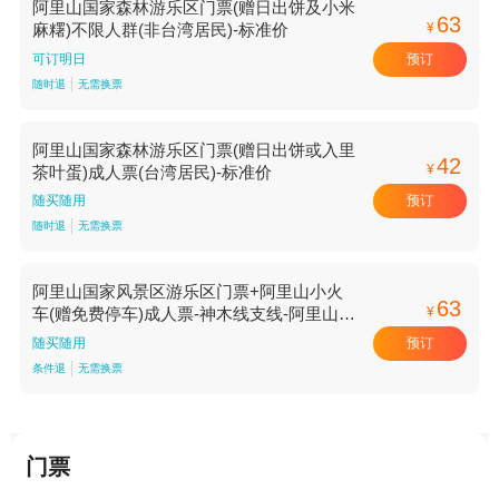
阿里山国家森林游乐区门票(赠日出饼及小米
63
¥
麻糬)不限人群(非台湾居民)-标准价
预订
可订明日
随时退
无需换票
阿里山国家森林游乐区门票(赠日出饼或入里
42
¥
茶叶蛋)成人票(台湾居民)-标准价
预订
随买随用
随时退
无需换票
阿里山国家风景区游乐区门票+阿里山小火
63
¥
车(赠免费停车)成人票-神木线支线-阿里山站
至神木站【神木线支线-阿里山站至神木站】
预订
随买随用
条件退
无需换票
门票