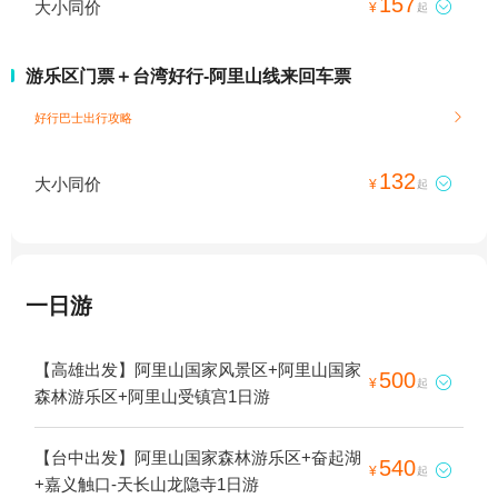
157
大小同价

¥
起
游乐区门票＋台湾好行-阿里山线来回车票
好行巴士出行攻略

132
大小同价

¥
起
一日游
【高雄出发】阿里山国家风景区+阿里山国家
500

¥
起
森林游乐区+阿里山受镇宫1日游
【台中出发】阿里山国家森林游乐区+奋起湖
540

¥
起
+嘉义触口-天长山龙隐寺1日游