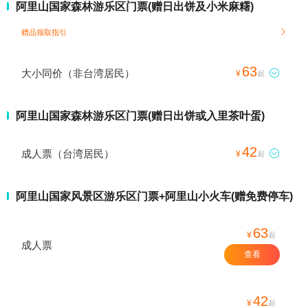
阿里山国家森林游乐区门票(赠日出饼及小米麻糬)
赠品领取指引

63
大小同价（非台湾居民）

¥
起
阿里山国家森林游乐区门票(赠日出饼或入里茶叶蛋)
42
成人票（台湾居民）

¥
起
阿里山国家风景区游乐区门票+阿里山小火车(赠免费停车)
63
¥
起
成人票
查看
42
¥
起