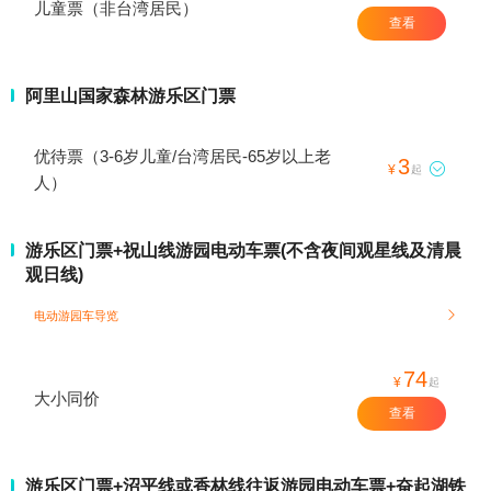
儿童票（非台湾居民）
查看
阿里山国家森林游乐区门票
优待票（3-6岁儿童/台湾居民-65岁以上老
3

¥
起
人）
游乐区门票+祝山线游园电动车票(不含夜间观星线及清晨
观日线)
电动游园车导览

74
¥
起
大小同价
查看
游乐区门票+沼平线或香林线往返游园电动车票+奋起湖铁