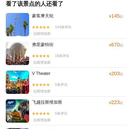
看了该景点的人还看了
145
豪客摩天轮
¥
起
144条评论


拉斯维加斯
670
弗里蒙特街
¥
起
19条评论


拉斯维加斯
203
V Theater
¥
起
0条评论


拉斯维加斯
223
飞越拉斯维加斯
¥
起
0条评论


拉斯维加斯