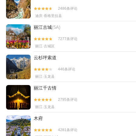
2486条评论


迪庆·香格里拉县
丽江古城
(5A)
7277条评论


丽江·古城区
云杉坪索道
446条评论


丽江·玉龙县
丽江千古情
2795条评论


丽江·玉龙县
木府
4281条评论

