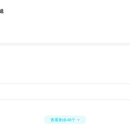
送
查看剩余48个
