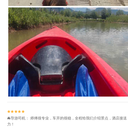


🚘导游司机： 师傅很专业，车开的很稳，全程给我们介绍景点，酒店接送，
力！