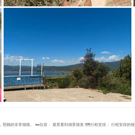
照顾的非常细致。 🛏️住宿： 屋里看到湖景很美 🗺️行程安排： 行程安排的