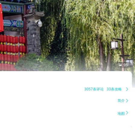

95
3057条评论
33条攻略

简介


地图