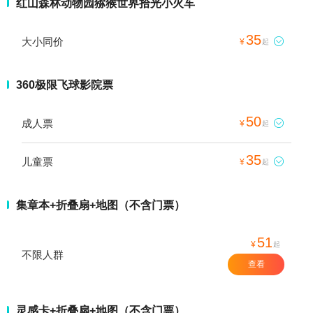
红山森林动物园猕猴世界拾光小火车
35
大小同价

¥
起
360极限飞球影院票
50
成人票

¥
起
35
儿童票

¥
起
集章本+折叠扇+地图（不含门票）
51
¥
起
不限人群
查看
灵感卡+折叠扇+地图（不含门票）