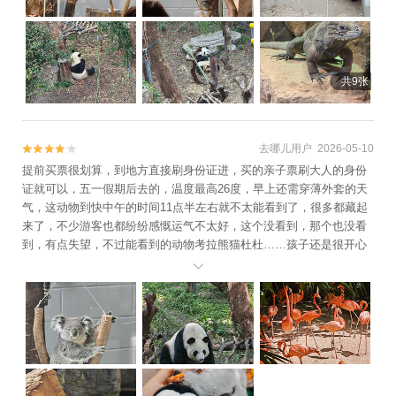
家乐+高淳国际慢城长春农家+高淳国际慢城
长青农家乐+南京汤山温泉宾馆+南京保利大
剧院+南京大行宫会堂+南京人民大会堂+南
共9张
京奥体中心+工人汤山温泉+桃花岛风景区
+南京乐天世界+大报恩寺遗址景区+奔跑拓
展乐园（玄武湖公园站）+奔跑拓展乐园（汤
山地质公园站）+大报恩寺遗址景区+冶山国
去哪儿用户 2026-05-10


家矿山公园+南京明故宫遗址公园+夫子庙游
提前买票很划算，到地方直接刷身份证进，买的亲子票刷大人的身份
船(泮池码头)+达摩古洞+玄武湖游船（阳光
证就可以，五一假期后去的，温度最高26度，早上还需穿薄外套的天
气，这动物到快中午的时间11点半左右就不太能看到了，很多都藏起
码头）+南京火车来斯+南京万达乐园+汤山
来了，不少游客也都纷纷感慨运气不太好，这个没看到，那个也没看
方山国家地质公园博物馆+汤山温泉房车营地
到，有点失望，不过能看到的动物考拉熊猫杜杜……孩子还是很开心
露天茶园温泉+雨花台游乐园+汤山矿坑公园
的，带娃用一天的时间打卡这里，不会太累刚刚好！

+南京玄武湖菱洲乐园+溧水周园+金牛湖野
生动物王国+南京师范大学+夫子庙5D光影星
空艺术馆+夫子庙秦淮风光带+南京眼步行桥
+雨花茶博物馆+雨花茶文化区+南京游子山
休闲旅游区+厚塘汤泉+南京欢乐谷+汤山一
品温泉+南京弘海温泉+南京魔都温泉+汤山