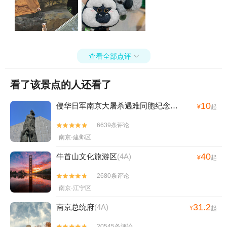
欢乐水世界+南京汤山紫清湖旅游度假区熊猫
馆+汤山涵田·臻温泉+侵华日军向新四军投降
处旧址+南京玫瑰园+金陵小城+南京市博物
馆+丽池宫韩式汗蒸温泉会馆+南京幻境世界
+明孝陵博物馆+炮炮兵探险学院(玄武湖
查看全部点评

店)+南京国防园+雨花石地质公园+汤山温泉
+金牛湖尾波冲浪基地+南京城墙博物馆+达
看了该景点的人还看了
摩殿+汤山竹野丛林ATV越野野骑基地+未来
动物城（南京玄武湖店）+侵华日军向新四军
10
侵华日军南京大屠杀遇难同胞纪念馆
(4A)
¥
起
投降处旧址+夫子庙雨花石博物馆+高淳陶瓷
博物馆+玄武湖游船(阳光码头)+大自然邮局
6639条评论


栖霞山森林营地+天生桥+灵谷寺+雨花剧院
南京·建邺区
+南京银杏湖+夫子庙喜剧汇+汤山温泉房车
40
牛首山文化旅游区
(4A)
¥
起
露营地1日游
2680条评论


南京·江宁区
31.2
南京总统府
(4A)
¥
起
20545条评论

