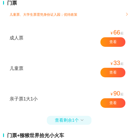
门票
儿童票、大学生票需凭身份证入园；
优待政策

66
¥
起
成人票
查看
33
¥
起
儿童票
查看
90
¥
起
亲子票1大1小
查看
查看剩余1个

门票+猕猴世界拾光小火车