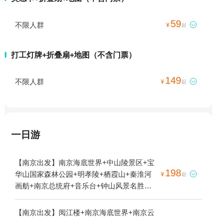
59
不限人群

¥
起
打工灯牌+折叠扇+地图（不含门票）
149
不限人群

¥
起
一日游
【南京出发】南京海底世界+中山陵景区+宝
198
华山国家森林公园+明孝陵+栖霞山+秦淮河

¥
起
画舫+南京总统府+音乐台+钟山风景名胜区
+美龄宫+太平天国历史博物馆(瞻园)+红山森
林动物园+牛首山文化旅游区+大报恩寺遗址
【南京出发】阅江楼+南京海底世界+南京云