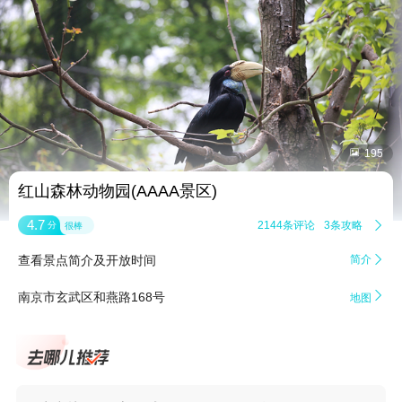


195
红山森林动物园(AAAA景区)
4.7
2144条评论
3条攻略

分
很棒
查看景点简介及开放时间
简介


南京市玄武区和燕路168号
地图