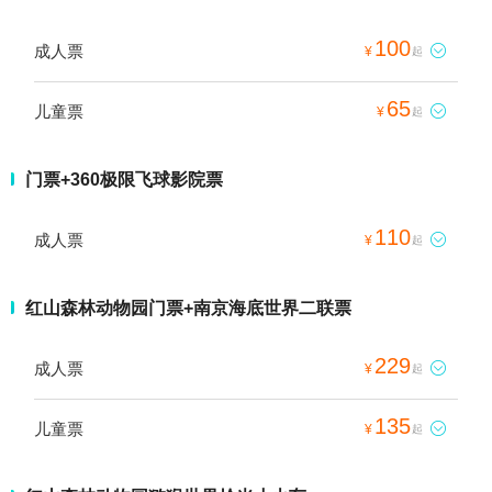
100
成人票

¥
起
65
儿童票

¥
起
门票+360极限飞球影院票
110
成人票

¥
起
红山森林动物园门票+南京海底世界二联票
229
成人票

¥
起
135
儿童票

¥
起