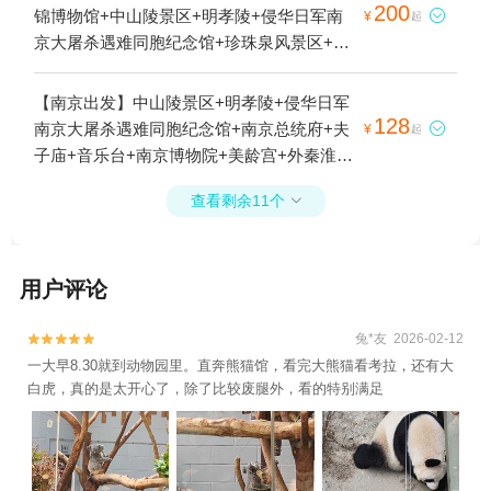
景区+夫子庙秦淮风光带+江苏园博园+华昌
200
锦博物馆+中山陵景区+明孝陵+侵华日军南

¥
起
龙谷奇幻新大陆+汤山竹野丛林ATV越野野骑
京大屠杀遇难同胞纪念馆+珍珠泉风景区+阳
基地1日游
山碑材+雨花台+栖霞山+梅园新村纪念馆+云
山+秦淮河画舫+南京总统府+鸡鸣寺+南京长
【南京出发】中山陵景区+明孝陵+侵华日军
江大桥+夫子庙+音乐台+高淳老街+莫愁湖景
128
南京大屠杀遇难同胞纪念馆+南京总统府+夫

¥
起
区+金牛湖风景区+南京博物院+南京中山植
子庙+音乐台+南京博物院+美龄宫+外秦淮河
物园+南京台城+南京城墙+灵谷景区+玄武湖
游船+红山森林动物园+牛首山文化旅游区
公园-情侣园+南京石头城+雨花石博物馆+钟
查看剩余11个

+大报恩寺遗址景区+南京长江传奇系列游轮1
山风景名胜区+南京大学(鼓楼校区)+玄武湖
日游
景区+美龄宫+雨花阁+夫子庙大成殿+汤山欢
乐水世界+南京植物博览园+南京科技馆+汤
用户评论
山圣泉温泉+汤山紫清湖旅游区+平山森林公
园+红山森林动物园+南京冠军溜冰场+南京
兔*友 2026-02-12


汤山海润温泉度假山庄+浦口珍珠泉野生动物
一大早8.30就到动物园里。直奔熊猫馆，看完大熊猫看考拉，还有大
生态园+雨花台烈士陵园+汤山古溶洞+牛首
白虎，真的是太开心了，除了比较废腿外，看的特别满足
山文化旅游区+南京玄武湖游船+汤山翠谷现
代农业示范园+南京光阳大舞台+高淳国际慢
城+南京汤山勐拉温泉+高淳非遗展示馆+新
四军驻高淳办事处旧址+高淳国际慢城建峰农