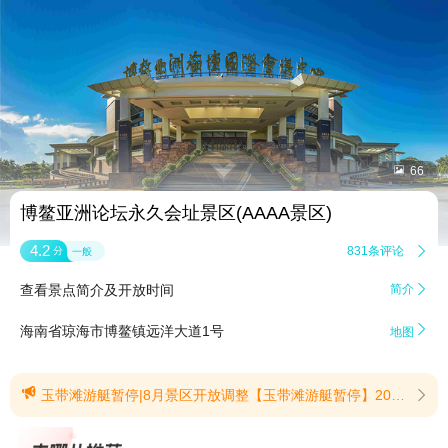


66
博鳌亚洲论坛永久会址景区(AAAA景区)
4.2
831条评论

分
一般
查看景点简介及开放时间
简介


海南省琼海市博鳌镇远洋大道1号
地图

玉带滩游艇暂停|8月景区开放调整【玉带滩游艇暂停】2025年7月13日起玉带滩游艇(游船)暂停运营，具体恢复运营时间待定，临时变动给您带来不便，敬请谅解，感谢您一直以来的支持。(提示有效期2025/7/12至2026/12/31)【8月景区开放调整】博鳌亚洲论坛永久会址景区主会场2026年8月2日、8月8日-8月16日、8月21日-8月29日期间(其他日期正常）因大型会议占用无法参观，园区正常营业，玉带滩游艇项目恢复时间待定。临时时间变动，给您带来不便敬请谅解，感谢您一直以来的支持。(提示有效期2026/8/1至2026/8/29)
