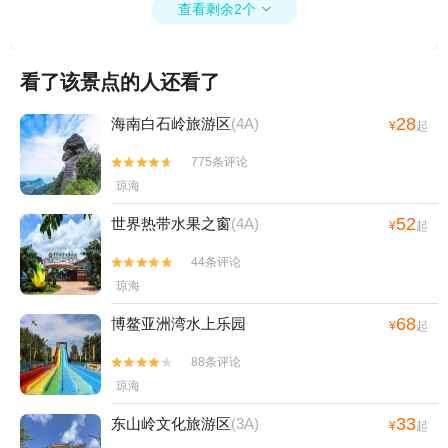
查看剩余2个

部+博鳌海景高空跳伞基地1日游
看了该景点的人还看了
28
海南白石岭旅游区
(4A)
¥
起
775条评论


琼海
52
世界热带水果之窗
(4A)
¥
起
44条评论


琼海
68
博鳌亚洲湾水上乐园
¥
起
88条评论


琼海
33
东山岭文化旅游区
(3A)
¥
起